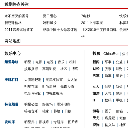
近期热点关注
永不磨灭的番号
夏日甜心
7电影
快乐
新还珠格格
姚明退役
2011上海车展
私募
2011高考试题答案
感动中国十大母亲评选
社区2010年度行业口碑
贵州
榜
网站地图
娱乐中心
搜狐
|
ChinaRen
|
焦
频道导航
|
明星
|
电影
|
电视
|
音乐
|
戏剧
新闻
|
军事
|
公益
|
|
娱乐播报
|
高清影视
|
社区
|
博客
财经
|
股票
|
理财
|
汽车
|
购车
|
家居
|
王牌栏目
|
大鹏嘚吧嘚
|
潮流实验室
|
大人物
|
明星在线
|
时尚周报
|
先锋人物
女人
|
母婴
|
新娘
|
|
电影评审团
|
电视收视榜
旅游
|
天气
|
健康
|
IT
|
数码
|
手机
|
特色频道
|
明星公益
|
好莱坞
|
香港电影
|
嘻哈音乐
|
独家
|
韩娱
|
日娱
博客
|
圈子
|
邮箱
|
天龙
|
鹿鼎记
|
短信
资料库
|
明星库
|
影视库
|
专题库
|
图片库
搜狗
|
输入法
|
地图