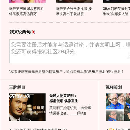
刘若英房屋漏水惹官司
刘若英给张学友揉脚 按
39岁刘若英被封"
邻居索赔高达百万
摩技高出手就舒服
剩女"自曝多人追
我来说两句
(
0
)
*发表评论前请先注册成为搜狐用户，请点击右上角
“新用户注册”
进行注册！
王牌栏目
视频策划
先锋人物黄晓明：
感谢低潮 偶像重生
黄晓明开始意识到，有些事
情需要改变。……
[详细]