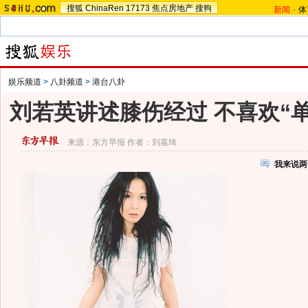
搜狐
ChinaRen
17173
焦点房地产
搜狗
新闻
-
体
娱乐频道
>
八卦频道
>
港台八卦
刘若英讲述膝伤经过 不喜欢“
来源：
东方早报
作者：刘嘉琦
我来说两