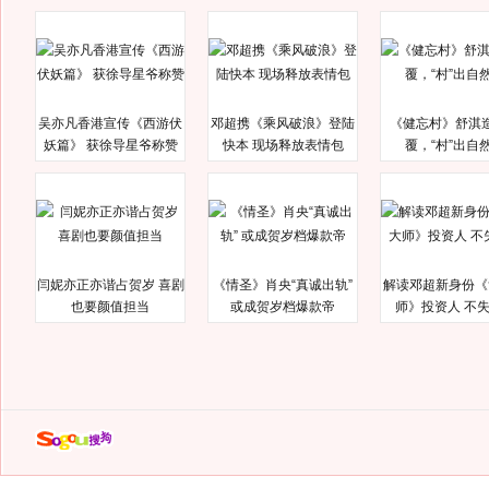
吴亦凡香港宣传《西游伏
邓超携《乘风破浪》登陆
《健忘村》舒淇
妖篇》 获徐导星爷称赞
快本 现场释放表情包
覆，“村”出自
闫妮亦正亦谐占贺岁 喜剧
《情圣》肖央“真诚出轨”
解读邓超新身份《
也要颜值担当
或成贺岁档爆款帝
师》投资人 不