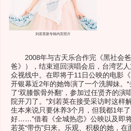
刘若英新专辑内页照片
2008年与古天乐合作完《黑社会爸
爸》），结束巡回演唱会后，台湾艺人
众视线中。在即将于11日公映的电影
开银幕近2年的她饰演了一个洗脚妹。“
了‘双膝髌骨外翻’，参加过任贤齐的演
院开刀了。”刘若英在接受采访时这样解
生本来说只要休养3个月，但我都1年
好……”借着《全城热恋》公映以及即
若英“带伤”归来。乐观、积极的她，在