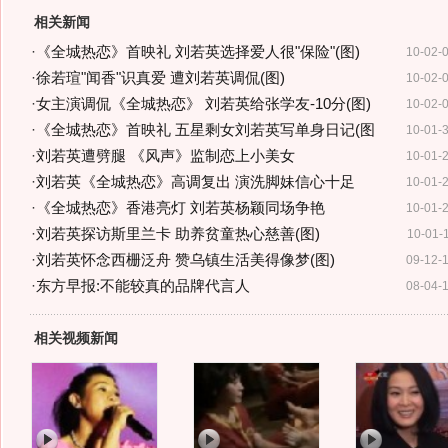
相关新闻
·
《全城热恋》首映礼 刘若英选择爱人很"保险"(图)
10-02-
·
徐若瑄"闻香"识真爱 遭刘若英调侃(图)
10-02-
·
女主演调侃《全城热恋》 刘若英给张学友-10分(图)
10-02-
·
《全城热恋》首映礼 五星剩女刘若英写单身日记(图
10-01-
·
刘若英遭劈腿 《风声》监制恋上小美女
10-01-
·
刘若英《全城热恋》高调复出 演洗脚妹信心十足
10-01-
·
《全城热恋》香港亮灯 刘若英杨颖同场争艳
10-01-
·
刘若英探访斯里兰卡 助养贫童热心慈善(图)
10-01-
·
刘若英怀念西栅泛舟 赞乌镇生活美得像梦(图)
09-12-
·
东方早报:不能较真的品牌代言人
08-04-
相关视频新闻