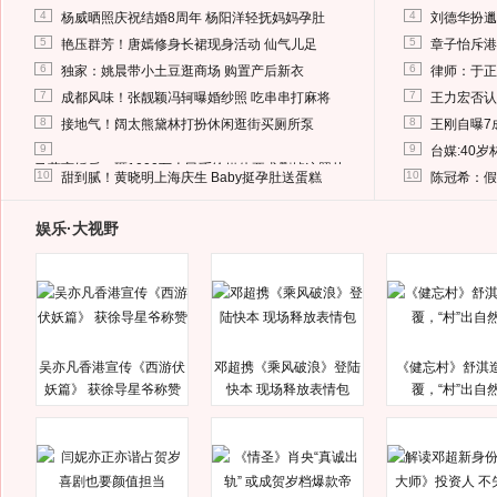
4
4
杨威晒照庆祝结婚8周年 杨阳洋轻抚妈妈孕肚
刘德华扮邋
5
5
艳压群芳！唐嫣修身长裙现身活动 仙气儿足
章子怡斥港
6
6
独家：姚晨带小土豆逛商场 购置产后新衣
律师：于正
7
7
成都风味！张靓颖冯轲曝婚纱照 吃串串打麻将
王力宏否认
8
8
接地气！阔太熊黛林打扮休闲逛街买厕所泵
王刚自曝7
9
9
台媒:40
马蓉离婚后，砸1000万人民币给媒体要求删掉这照片
10
10
甜到腻！黄晓明上海庆生 Baby挺孕肚送蛋糕
陈冠希：假
娱乐·大视野
吴亦凡香港宣传《西游伏
邓超携《乘风破浪》登陆
《健忘村》舒淇
妖篇》 获徐导星爷称赞
快本 现场释放表情包
覆，“村”出自