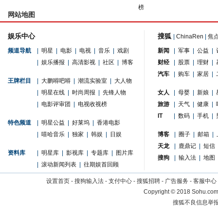
榜
网站地图
娱乐中心
搜狐
|
ChinaRen
|
焦
频道导航
|
明星
|
电影
|
电视
|
音乐
|
戏剧
新闻
|
军事
|
公益
|
|
娱乐播报
|
高清影视
|
社区
|
博客
财经
|
股票
|
理财
|
汽车
|
购车
|
家居
|
王牌栏目
|
大鹏嘚吧嘚
|
潮流实验室
|
大人物
|
明星在线
|
时尚周报
|
先锋人物
女人
|
母婴
|
新娘
|
|
电影评审团
|
电视收视榜
旅游
|
天气
|
健康
|
IT
|
数码
|
手机
|
特色频道
|
明星公益
|
好莱坞
|
香港电影
|
嘻哈音乐
|
独家
|
韩娱
|
日娱
博客
|
圈子
|
邮箱
|
天龙
|
鹿鼎记
|
短信
资料库
|
明星库
|
影视库
|
专题库
|
图片库
搜狗
|
输入法
|
地图
|
滚动新闻列表
|
往期娱首回顾
设置首页
-
搜狗输入法
-
支付中心
-
搜狐招聘
-
广告服务
-
客服中心
Copyright
©
2018 Sohu.com 
搜狐不良信息举