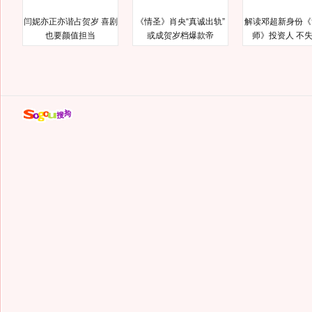
闫妮亦正亦谐占贺岁 喜剧
《情圣》肖央“真诚出轨”
解读邓超新身份《
也要颜值担当
或成贺岁档爆款帝
师》投资人 不