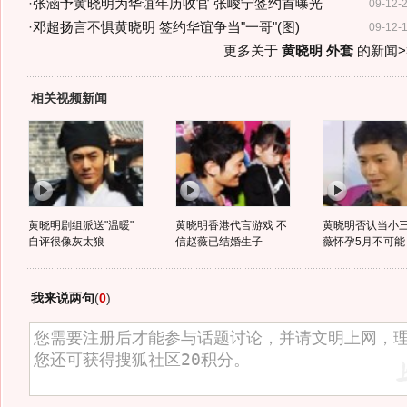
·
张涵予黄晓明为华谊年历收官 张峻宁签约首曝光
09-12-
·
邓超扬言不惧黄晓明 签约华谊争当"一哥"(图)
09-12-
更多关于
黄晓明 外套
的新闻>
相关视频新闻
黄晓明剧组派送"温暖"
黄晓明香港代言游戏 不
黄晓明否认当小三
自评很像灰太狼
信赵薇已结婚生子
薇怀孕5月不可能
我来说两句
(
0
)