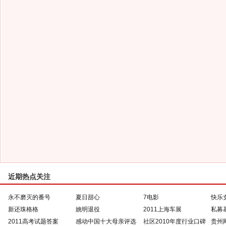
近期热点关注
永不磨灭的番号
夏日甜心
7电影
快乐
新还珠格格
姚明退役
2011上海车展
私募
2011高考试题答案
感动中国十大母亲评选
社区2010年度行业口碑
贵州