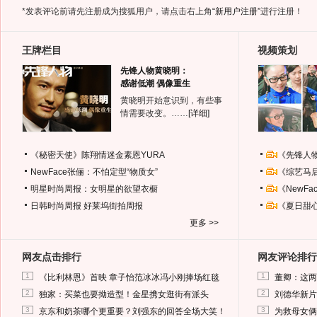
*发表评论前请先注册成为搜狐用户，请点击右上角
“新用户注册”
进行注册！
王牌栏目
视频策划
先锋人物黄晓明：
感谢低潮 偶像重生
黄晓明开始意识到，有些事
情需要改变。……
[详细]
《秘密天使》陈翔情迷金素恩YURA
《先锋人
NewFace张俪：不怕定型“物质女”
《综艺马
明星时尚周报：女明星的欲望衣橱
《NewF
日韩时尚周报
好莱坞街拍周报
《夏日甜
更多 >>
网友点击排行
网友评论排行
1
1
《比利林恩》首映 章子怡范冰冰冯小刚捧场红毯
董卿：这两
2
2
独家：买菜也要拗造型！金星携女逛街有派头
刘德华新片
3
3
京东和奶茶哪个更重要？刘强东的回答全场大笑！
为救母女俩