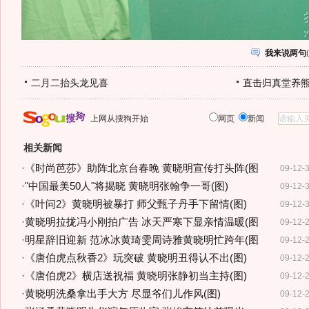
我来说两句
(
二月二抬头龙见喜
直击归真堂养
上网从搜狗开始
网页
新闻
相关新闻
·
《时尚芭莎》助阵北京台春晚 黄晓明宣传打头阵(图
09-12-
·
"中国最美50人"将揭晓 黄晓明张翰争一哥(图)
09-12-
·
《叶问2》黄晓明被暴打 师父甄子丹手下留情(图)
09-12-
·
黄晓明拉拢冯小刚拍广告 冰天严寒下显亲情温暖(图
09-12-
·
明星辞旧迎新 范冰冰黄琦雯周诗雅黄晓明忙跨年(图
09-12-
·
《唐伯虎点秋香2》玩突破 黄晓明丑得认不出(图)
09-12-
·
《唐伯虎2》横店送祝福 黄晓明张静初当主持(图)
09-12-
·
黄晓明洗桑拿出手大方 尽显爷们儿作风(图)
09-12-