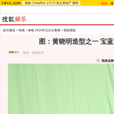
搜狐
ChinaRen
17173
焦点房地产
搜狗
新闻
-
体
娱乐频道
>
电视
>
春晚 2010年北京台春晚
>
精彩图集
图：黄晓明造型之一 宝
来源：
搜狐娱乐
我来说两