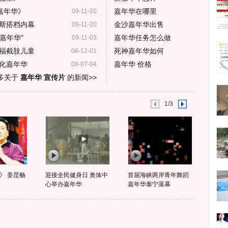
嘉年华》
嘉年华在哪里
09-11-20
斯搭档内幕
金沙嘉年华出售
09-11-20
嘉年华"
嘉年华任务怎么做
09-11-03
福截肢儿童
死神嘉年华如何
08-12-01
化嘉年华
嘉年华 价格
08-07-04
多关于
嘉年华 宣传片
的新闻>>
1/3
》 姜昆畅
迎接全民健身日 奥体中
首届海峡两岸青年舞蹈
心举办嘉年华
嘉年华泰宁落幕