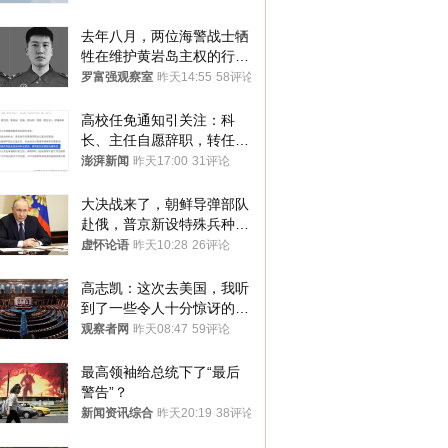
去年八月，两位海警战士牺
牲在维护黄岩岛主权的行动
中
罗富强观察室
昨天14:55
58评论
高校任免通知引关注：科
长、主任自愿辞职，转任思
政辅导员
澎湃新闻
昨天17:00
31评论
大决战来了，朝鲜导弹部队
赴俄，普京新设特殊兵种，
76岁老将扛旗
虚怀论语
昨天10:28
26评论
高志凯：这次去美国，我听
到了一些令人十分惊讶的消
息
观察者网
昨天08:47
59评论
最高领袖给总统下了“最后
警告”？
新闻资讯综合
昨天20:19
38评论