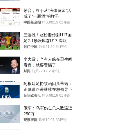
茅台，终于从“液体黄金”活
成了“一瓶酒”的样子
中国基金报
昨天00:15
62评论
三连胜！赵松源传射U17国
足2-1勒沃库森U17 淘汰赛
将战河床
射门中国
前天21:50
54评论
李大霄：当有人躲在卫生间
看盘，就要警惕了
财闻
前天22:17
23评论
阿根廷足协致函因凡蒂诺：
正确道路是继续在您领导下
足坛欧美汇
昨天08:16
61评论
俄军：乌军伤亡总人数逼近
250万
观察者网
昨天10:07
33评论