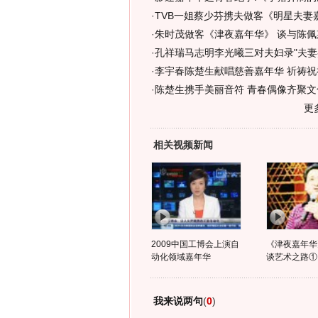
·
TVB一姐蔡少芬携夫做客《明星夫妻
·
朱时茂做客《津夜嘉年华》 谈与陈佩
·
孔祥瑞马志明李光曦三对夫妇录"夫妻
·
李宇春陈楚生献唱慈善嘉年华 祈祷祝
·
陈楚生携手美丽音符 青春偶像齐聚文
更
相关视频新闻
2009中国工博会上演自
《津夜嘉年华
动化领域嘉年华
谈艺术之路①
我来说两句
(
0
)