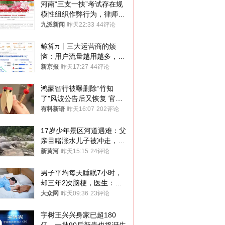
河南“三支一扶”考试存在规
模性组织作弊行为，律师：
涉嫌非法获取国家秘密罪等
九派新闻
昨天22:33
44评论
罪名
鲸算π丨三大运营商的烦
恼：用户流量越用越多，收
入却越来越少
新京报
昨天17:27
44评论
鸿蒙智行被曝删除“竹知
了”风波公告后又恢复 官媒
曾力挺：劝华为要大度的，
有料新语
昨天16:07
202评论
你们适不适合？
17岁少年景区河道遇难：父
亲目睹涨水儿子被冲走，当
地排除上游泄洪，家属盼厘
新黄河
昨天15:15
24评论
清责任
男子平均每天睡眠7小时，
却三年2次脑梗，医生：这
样睡觉更伤身
大众网
昨天09:36
23评论
宇树王兴兴身家已超180