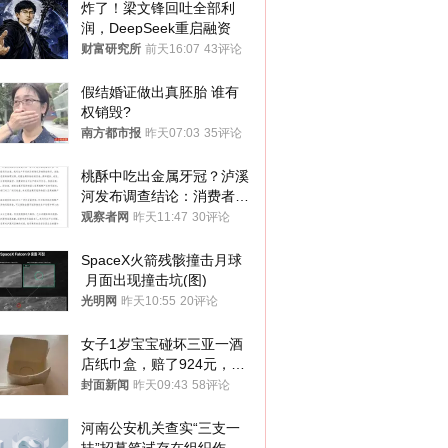
炸了！梁文锋回吐全部利
润，DeepSeek重启融资
财富研究所
前天16:07
43评论
假结婚证做出真胚胎 谁有
权销毁?
南方都市报
昨天07:03
35评论
桃酥中吃出金属牙冠？泸溪
河发布调查结论：消费者已
澄清，所发视频情况不属实
观察者网
昨天11:47
30评论
SpaceX火箭残骸撞击月球
 月面出现撞击坑(图)
光明网
昨天10:55
20评论
女子1岁宝宝碰坏三亚一酒
店纸巾盒，赔了924元，发
帖吐槽后酒店退还一半的
封面新闻
昨天09:43
58评论
钱，当地市监局回应
河南公安机关查实“三支一