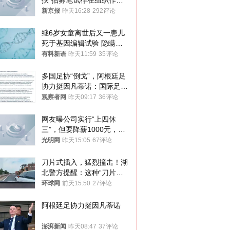
扶”招募笔试存在组织作弊
犯罪行为
新京报
昨天16:28
292评论
继6岁女童离世后又一患儿
死于基因编辑试验 隐瞒一
年才对外披露
有料新语
昨天11:59
35评论
多国足协“倒戈”，阿根廷足
协力挺因凡蒂诺：国际足联
今后应继续在其领导下前行
观察者网
昨天09:17
36评论
网友曝公司实行“上四休
三”，但要降薪1000元，不
接受只能辞职
光明网
昨天15:05
67评论
刀片式插入，猛烈撞击！湖
北警方提醒：这种“刀片超
车”，太危险了
环球网
前天15:50
27评论
阿根廷足协力挺因凡蒂诺
澎湃新闻
昨天08:47
37评论