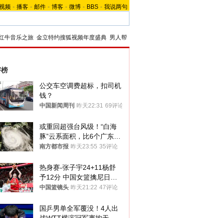
视频
-
播客
-
邮件
-
博客
-
微博
-
BBS
-
我说两句
红牛音乐之旅
金立特约搜狐视频年度盛典
男人帮
评榜
公交车空调费超标，扣司机
钱？
中国新闻周刊
昨天22:31
69评论
或重回超强台风级！“白海
豚”云系面积，比6个广东还
大！深圳官方：注意这件事
南方都市报
昨天23:55
35评论
热身赛-张子宇24+11杨舒
予12分 中国女篮擒尼日利
亚
中国篮镜头
昨天21:22
47评论
国乒男单全军覆没！4人出