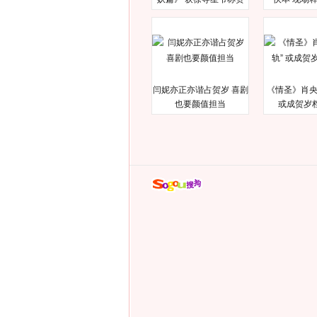
闫妮亦正亦谐占贺岁 喜剧
《情圣》肖央
也要颜值担当
或成贺岁