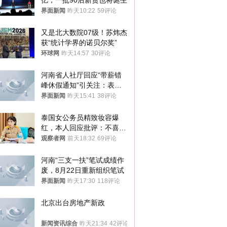
亿，一批90后新贵也将诞生
界面新闻
昨天10:22
59评论
又是北大数院07级！苏炜杰
获“统计学界的诺贝尔奖”
环球网
昨天14:57
30评论
河南省人社厅回应“带薪错
峰休假通知”引关注：表述
不够准确，待修改后印发
界面新闻
昨天15:41
38评论
泰国女公务员精致妆容爆
红，本人回应批评：不喜欢
就别看
观察者网
前天18:32
69评论
河南“三支一扶”笔试成绩作
废，8月22日重新组织笔试
界面新闻
昨天17:30
118评论
北京出台房地产新政
新闻资讯综合
昨天21:34
42评论