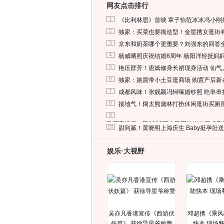
网友点击排行
1
《比利林恩》首映 章子怡范冰冰冯小刚
2
独家：买菜也要拗造型！金星携女逛街
3
京东和奶茶哪个更重要？刘强东的回答
4
杨威晒照庆祝结婚8周年 杨阳洋轻抚妈
5
艳压群芳！唐嫣修身长裙现身活动 仙气
6
独家：姚晨带小土豆逛商场 购置产后新
7
成都风味！张靓颖冯轲曝婚纱照 吃串串
8
接地气！阔太熊黛林打扮休闲逛街买厕
9
马蓉离婚后，砸1000万人民币给媒体要求
10
甜到腻！黄晓明上海庆生 Baby挺孕肚
娱乐·大视野
吴亦凡香港宣传《西游伏
邓超携《乘风
妖篇》 获徐导星爷称赞
快本 现场