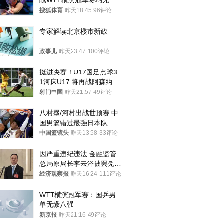
战WTT横滨冠军赛均无缘
八强
搜狐体育
昨天18:45
96评论
专家解读北京楼市新政
政事儿
昨天23:47
100评论
挺进决赛！U17国足点球3-
1河床U17 将再战阿森纳
射门中国
昨天21:57
49评论
八村塁/河村出战世预赛 中
国男篮错过最强日本队
中国篮镜头
昨天13:58
33评论
因严重违纪违法 金融监管
总局原局长李云泽被罢免全
国人大代表
经济观察报
昨天16:24
111评论
WTT横滨冠军赛：国乒男
单无缘八强
新京报
昨天21:16
49评论