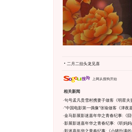
二月二抬头龙见喜
上网从搜狗开始
相关新闻
·
句号孟凡贵雪村携妻子做客《明星夫
·
"中国电影第一偶像"张瑜做客《津夜
·
金马影展影迷嘉年华之青春纪事:《囧
·
影展影迷嘉年华之青春纪事:《听妈妈
·
影迷嘉年华之青春纪事:《小猪扑满的