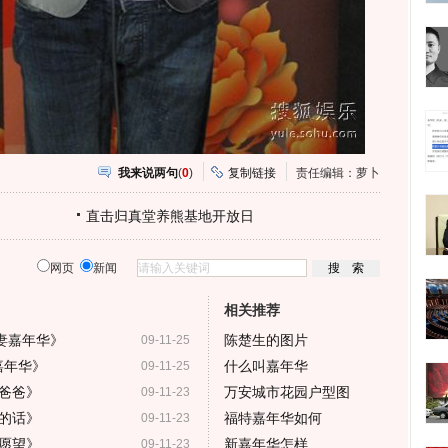
我来说两句
(
0
)
复制链接
责任编辑：萝卜
直击归真堂养熊基地开放日
网页
新闻
相关推荐
妻嘉年华》
陈楚生的图片
09-11-25
嘉年华》
什么叫嘉年华
09-11-25
爸爸》
万安城市花园户型图
09-11-23
的话》
福特嘉年华如何
09-11-23
愿望》
新嘉年华怎样
09-11-23