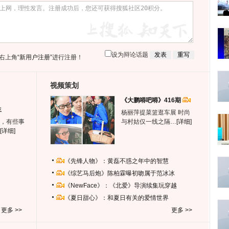
设为辩论话题
右上角
“新用户注册”
进行注册！
视频策划
《大鹏嘚吧嘚》416期
生
杨丽萍提菜篮逛车展 时尚
，有些事
与村姑仅一线之隔…
[详细]
[详细]
《先锋人物》：黄磊不惑之年中的智慧
《综艺马后炮》陈柏霖曝初吻属于范冰冰
《NewFace》：《北爱》导演续集玩穿越
《夏日甜心》：和夏日有关的爱情世界
更多 >>
更多 >>