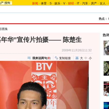
地产
搜狗
新闻
-
体育
-
S
-
娱乐
-
V
-
财经
-
IT
-
汽车
-
房产
-
女人
-
热点：
彩图集
热
嘉年华”宣传片拍摄—— 陈楚生
2009年11月26日11:32
我来说两句
(
0
)
复制链接
大
中
小