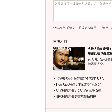
*发表评论前请先注册成为搜狐用户，请点击
王牌栏目
先锋人物黄晓明：
感谢低潮 偶像重
黄晓明开始意识到
情需要改变。……
《秘密天使》陈翔情迷金素恩YURA
NewFace张俪：不怕定型“物质女”
明星时尚周报：女明星的欲望衣橱
日韩时尚周报
好莱坞街拍周报