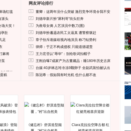
网友评论排行
1
捧场红毯
董卿：这两年没什么突破 激烈竞争环境令我不安
2
有派头
刘德华新片扮“犀利哥”街头狂奔
3
全场大笑！
为救母女俩 人艺演员中数刀(图)
4
妈孕肚
刘德华扮邋遢农民工太逼真 遭警察驱赶
5
儿足
章子怡斥港媒歧视内地演员 称刁钻势利
6
衣
律师：于正不构成侵权 只能道德谴责
7
打麻将
王力宏否认“辱华”：别给歌词扣帽子
8
所泵
王刚自曝7成家产为古董藏品：睡180年历史古床
9
台媒:40岁林志玲冷冻9颗卵子 全副武装怕被认出
删掉这照片
10
送蛋糕
陈冠希：假如我有时光机 也什么都不改
破浪》登陆
《健忘村》舒淇造型颠
Clara克拉拉空降古都 红
释放表情包
覆，“村”出自然美
裙亮相喜庆迎新