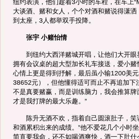
纽约表演，他们趁着3小时的车程，在车上“Men’
大谈酒、赌和女人，个个对酒和赌说得潇洒
到太座，3人都举双手投降。
张宇 小赌怡情
到纽约大西洋赌城开唱，让他们大开眼
拥有会议桌的超大型加长礼车接送，爱小赌
心情上更是得到抒解，最后虽小输1200美
38652元），但他懂得适可而止不再追加下
不是真要赌赢，而是训练脑力，我会推算牌
才是我打牌的最大乐趣。”
陈升无酒不欢，指着自己圆滚肚子，笑说
和酒累积出来的成绩。”他不爱花几个小时坐
简直要我命，还不如喝酒爽快，酒一下肚什