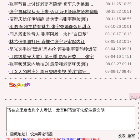
·
张宇节目上讨好老婆有隐情 卖车只为换新...
08-11-25 10:39
·
张宇自称祸从天上来 否认为伊能静与哈林翻脸
08-11-22 10:51
·
庾澄庆信任伊能静 曾为妻与张宇翻脸(图)
08-11-15 08:55
·
组图:阿雅主持有魅力 张宇夸她像饭后甜点
08-10-26 10:01
·
同是股市吃亏人 张宇阿雅一块作"白日梦"
08-10-17 10:13
·
林芯仪惨遭打压 袁惟仁张宇评审起内讧
08-05-13 10:17
·
星光选手扮"黑道"周杰伦 评委张宇黄韵玲爆笑
08-04-29 09:21
·
《超级星光大道》第三季 热辣评委——张宇
08-04-16 17:51
·
张宇频繁返内地拍剧 最爱和老婆聊天(图)
08-03-27 09:11
·
《女人的村庄》周日登陆央视 关注“留守...
09-09-17 09:49
以上
隐藏地址
设为辩论话题
*欢迎您
注册
发言。请点击右上角
“新用户注册”
进行注册！