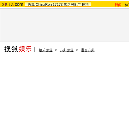
搜狐
ChinaRen
17173
焦点房地产
搜狗
新闻
-
体
娱乐频道
>
八卦频道
>
港台八卦