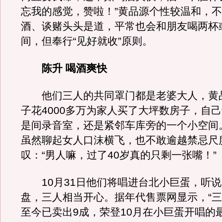
忘我的感觉，赞啦！”黄品源个性较温和，
酒、谈赌头头是道，平常也会和朋友喝两杯
间，但奉行“见好就收”原则。
陈升 喝酒爽快
他们三人的共同罩门都是老婆大人，黄
子花4000多万为家人买了大坪数房子，自
是间录音室，还是紧邻车库旁的一个小空间
虽然聊起女人口沫横飞，也不敢逾越禁忌尺
叹：“男人嘛，过了40岁真的只剩一张嘴！”
10月31日他们将唱进台北小巨蛋，听说
盘，三人相当开心。据年代售票网显示，“三
至今已卖出9成，荣登10月在小巨蛋开唱的