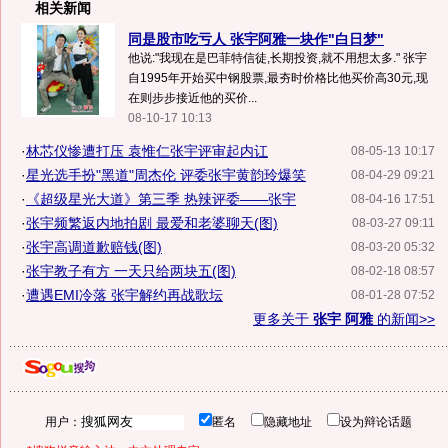
相关新闻
同是股市吃亏人 张宇阿雅一块作"白日梦"
他说:"我现在是巴菲特信徒,长期投资,就不用想太多." 张宇
自1995年开始买中钢股票,最夯时价格比他买价高30元,现
在则步步接近他的买价...
08-10-17 10:13
·
林芯仪惨遭打压 袁惟仁张宇评审起内讧
08-05-13 10:17
·
星光选手扮"黑道"周杰伦 评委张宇黄韵玲爆笑
08-04-29 09:21
·
《超级星光大道》第三季 热辣评委——张宇
08-04-16 17:51
·
张宇频繁返内地拍剧 最爱和老婆聊天(图)
08-03-27 09:11
·
张宇高调道歉赔钱(图)
08-03-20 05:32
·
张宇教子有方 一天只给两块五(图)
08-02-18 08:57
·
遭遇EMI冷落 张宇解约再战歌坛
08-01-28 07:52
更多关于
张宇 阿雅
的新闻>>
用户：
匿名
隐藏地址
设为辩论话题