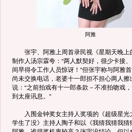
阿雅
张宇、阿雅上周首录民视《星期天晚上
制作人汤宗霖夸：“两人默契好，很少卡接、
间早得令工作人员惊讶！”但张宇称与阿雅
尚未交换电话，老婆十一郎担不担心两人擦
说：“之前拍戏有十一郎条款－不准拍吻戏
到太座讯息。”
入围金钟奖女主持人奖项的《超级星光
学生了没》主持人陶子和以《我猜我猜我猜
阿雅，谁得奖机率较高？张宇没结论，但以