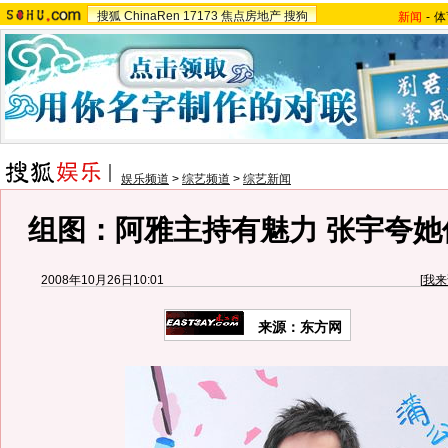
搜狐
ChinaRen
17173
焦点房地产
搜狗
新闻
-
体
娱乐频道
>
综艺频道
>
综艺新闻
组图：阿雅主持有魅力 张宇夸她
2008年10月26日10:01
[
我来
来源：东方网