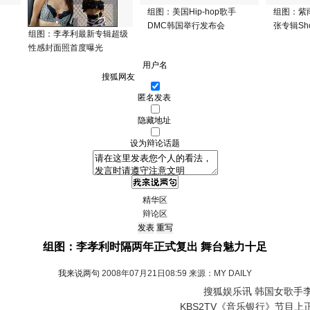
组图：美国Hip-hop歌手
组图：紫
DMC韩国举行发布会
张专辑Sho
组图：李孝利最新专辑超级
性感封面照首度曝光
用户名
匿名发表
隐藏地址
设为辩论话题
精华区
辩论区
组图：李孝利时隔两年正式复出 舞台魅力十足
我来说两句
2008年07月21日08:59 来源：MY DAILY
搜狐娱乐讯 韩国女歌手李
KBS2TV《音乐银行》节目