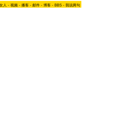
女人
-
视频
-
播客
-
邮件
-
博客
-
BBS
-
我说两句