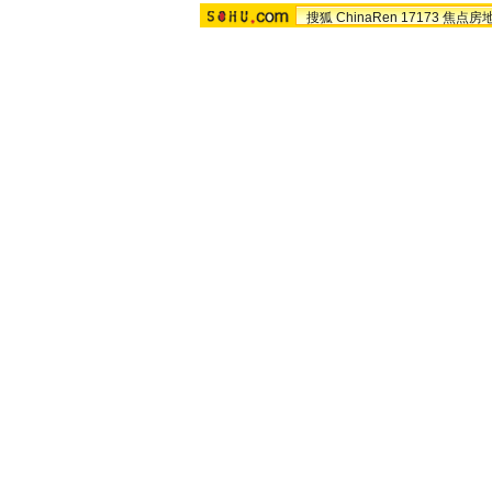
搜狐
ChinaRen
17173
焦点房