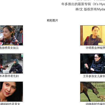
年多推出的最新专辑《It’s Hy
林/文 版权所有Mydai
精彩图片
电放榜美女如云
许晴夜会神秘
冰冰善待老乞妇
王菲参加女儿家
小璐妈妈也是美女
动物有时也疯