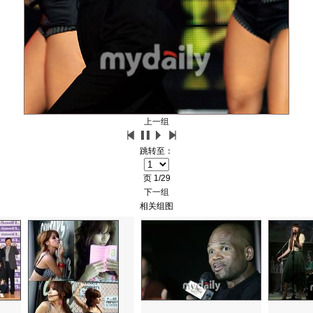
上一组
跳转至：
页
1/29
下一组
相关组图