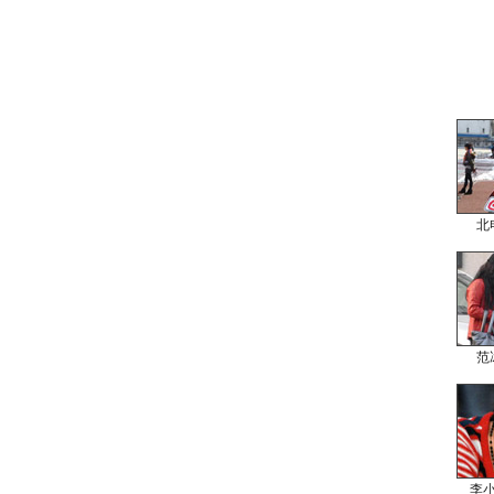
北
范
李