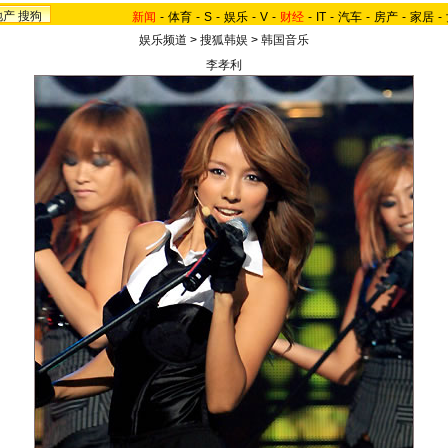
地产
搜狗
新闻
-
体育
-
S
-
娱乐
-
V
-
财经
-
IT
-
汽车
-
房产
-
家居
-
娱乐频道
>
搜狐韩娱
>
韩国音乐
李孝利