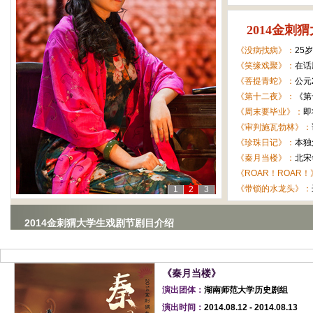
2014金
《没病找病》：
25
《笑缘戏聚》：
在话
《菩提青蛇》：
公元
《第十二夜》：
《第
《周末要毕业》：
即
《审判施瓦勃林》：
《珍珠日记》：
本独
《秦月当楼》：
北宋
《ROAR！ROAR
《带锁的水龙头》：
1
2
3
2014金刺猬大学生戏剧节剧目介绍
《秦月当楼》
演出团体：
湖南师范大学历史剧组
演出时间：
2014.08.12 - 2014.08.13