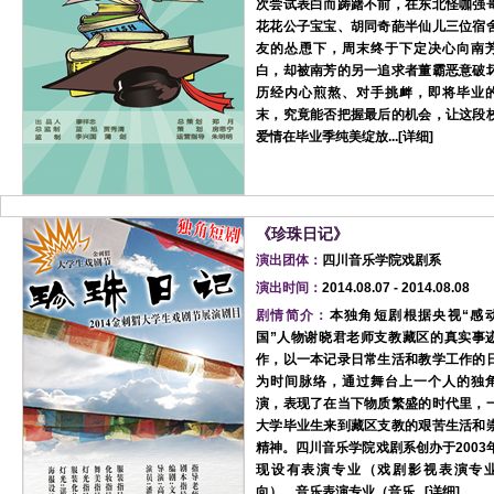
次尝试表白而踌躇不前，在东北怪咖强
花花公子宝宝、胡同奇葩半仙儿三位宿
友的怂恿下，周末终于下定决心向南
白，却被南芳的另一追求者董霸恶意破
历经内心煎熬、对手挑衅，即将毕业
末，究竟能否把握最后的机会，让这段
爱情在毕业季纯美绽放...[
详细
]
《珍珠日记》
演出团体：
四川音乐学院戏剧系
演出时间：
2014.08.07 - 2014.08.08
剧情简介：
本独角短剧根据央视“感
国”人物谢晓君老师支教藏区的真实事
作，以一本记录日常生活和教学工作的
为时间脉络，通过舞台上一个人的独
演，表现了在当下物质繁盛的时代里，
大学毕业生来到藏区支教的艰苦生活和
精神。四川音乐学院戏剧系创办于2003
现设有表演专业（戏剧影视表演专
向）、音乐表演专业（音乐...[
详细
]