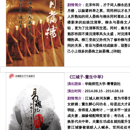
剧情简介：
北宋年间，才子词人柳永恣
月楼，以躲避科举之累。而同样以才名
人所熟知的词人晏殊与柳永同时喜欢上
楼新来的姑娘沈清寒。柳永与晏殊文
轻，更为了沈清寒而交恶。同时，秦月
魁苏昳因不满沈清寒风头太盛，对沈清
嘲热讽。柳三变叔父孙何为了修补柳与
间的关系，答应与晏殊结成姻亲，迎娶
己小上很多的晏殊之妹晏璃...[
详细
]
《江城子-董生中举》
演出团体：
华南师范大学-菁菁剧社
演出时间：
2014.08.15 - 2014.08.16
剧情简介：
江城人称河东狮，曾为书香
女娇娥；董生醉心问功名，却是志大才
弱徒。舍得道人施奇计，一波未平一波
成夫妻，姻缘错配啼笑皆非；考功名，
换形代夫中举。夫董生功成名就拍案升
妻江城惨被栽赃人人喊杀。世间处处