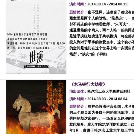
演出时间：
2014.08.14 - 2014.08.15
剧情简介：
密不透风、连扇窗子都没有
藏室里是两个人的战场。“隆美尔”，一
郁不得志的中学物理教师，“朱可夫”，
邋遢世俗的小商人，两个人唯一的共同
是近乎疯狂地痴迷于兵棋推演，将全部
投入到对于军事的热爱当中。这个狭小
的空间是他们在这个世界上唯一实现自
场所，“战友”的...[
详细
]
《木马银行大劫案》
演出团体：
哈尔滨工业大学筑梦话剧社
演出时间：
2014.08.03 - 2014.08.04
剧情简介：
在神圣特洛伊合众国，木马
的三个职员因为各自不同的生活困境，
共同抢劫这家银行。一场荒诞又绝望的
就此展开。航天学院筑梦话剧社成立于20
年3月，隶属于哈尔滨工业大学航天学