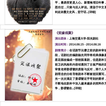
平，最易变更是人心。新雪掩埋旧年事
恶功过，只留与后人评说。浸染于中文
剑走浓墨文史风，坚守话...[
详细
]
《笑缘戏聚》
演出团体：
上海交通大学-阳光剧社
演出时间：
2014.08.15 - 2014.08.16
剧情简介：
在话剧节比赛之前的剧本审
段，话剧社的编剧杨光同学将经典偶像
星花园改编成一部校园喜剧，但是剧本
前卫的风格和内容却遇到了古板严格的
审查老师姜叆虢的质疑与反对，两个人
剧理念的分歧导致剧本不断被驳回重写
光一次次满足了姜叆虢近乎苛刻的要求
不断地在剧本中加入越来越多的笑料作
争，姜叆虢在...[
详细
]