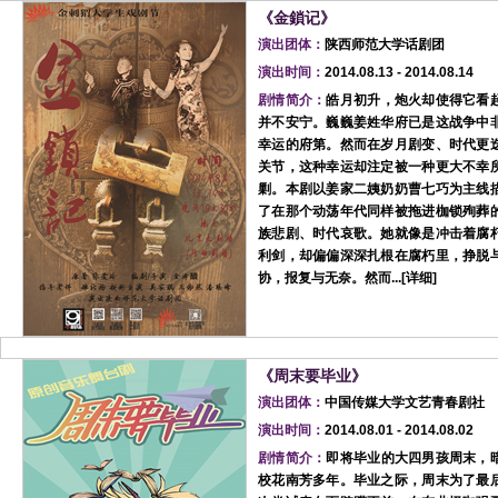
《金鎖记》
演出团体：
陕西师范大学话剧团
演出时间：
2014.08.13 - 2014.08.14
剧情简介：
皓月初升，炮火却使得它看
并不安宁。巍巍姜姓华府已是这战争中
幸运的府第。然而在岁月剧变、时代更
关节，这种幸运却注定被一种更大不幸
剿。本剧以姜家二姨奶奶曹七巧为主线
了在那个动荡年代同样被拖进枷锁殉葬
族悲剧、时代哀歌。她就像是冲击着腐
利剑，却偏偏深深扎根在腐朽里，挣脱
协，报复与无奈。然而...[
详细
]
《周末要毕业》
演出团体：
中国传媒大学文艺青春剧社
演出时间：
2014.08.01 - 2014.08.02
剧情简介：
即将毕业的大四男孩周末，
校花南芳多年。毕业之际，周末为了最