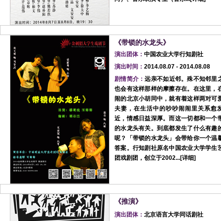
《带锁的水龙头》
演出团体：
中国农业大学行知剧社
演出时间：
2014.08.07 - 2014.08.08
剧情简介：
远亲不如近邻。殊不知邻里
也会有这样那样的摩擦存在。在这里，
闹的北京小胡同中，就有着这样两对可
夫妻，在生活中的吵吵闹闹里关系愈
近，情感日益深厚。而这一切都和一个
的水龙头有关。到底都发生了什么有趣
呢？「带锁的水龙头」会带给你一个温
答案。行知剧社原名中国农业大学学生
团戏剧团，创立于2002...[
详细
]
《推演》
演出团体：
北京语言大学同话剧社