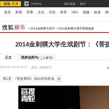
loading...
我的搜狐
邮件
首页
-
新闻
-
军事
-
文化
-
历史
-
体育
-
NBA
-
视频
-
娱谈
-
财
>
2014金刺猬大戏节
>
2014金刺猬大戏节新闻速递
2014金刺猬大学生戏剧节：《菩
正文
我来说两句
(
人参与)
2014-07-16 11:47:27
来源：
搜狐娱乐
第1页 :《菩提青蛇》演出时间及地
点