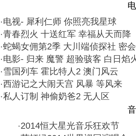
电
·电视-
犀利仁师
你照亮我星球
·
青春烈火
十送红军
幸福从天而降
·
蛇蝎女佣第2季
大川端侦探社
密会
·电影-
归来
魔警
超验骇客
白日焰
·
雪国列车
霍比特人2
澳门风云
·
西游记之大闹天宫
风暴
等风来
·
私人订制
神偷奶爸2
无人区
音
·
2014恒大星光音乐狂欢节