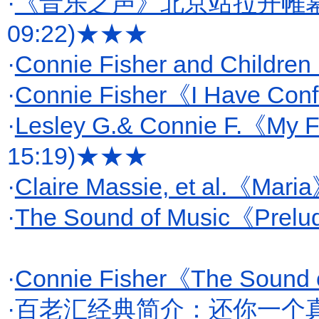
·
《音乐之声》北京站拉开帷
09:22)
★★★
·
Connie Fisher and Childr
·
Connie Fisher《I Have Con
·
Lesley G.& Connie F.《My F
15:19)
★★★
·
Claire Massie, et al.《Mari
·
The Sound of Music《Prel
·
Connie Fisher《The Sound 
·
百老汇经典简介：还你一个