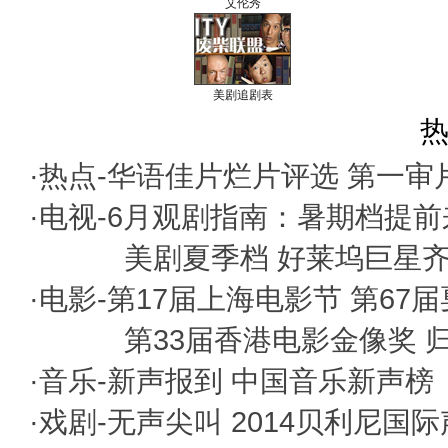
艾伦秀
美剧追剧表
热
·热点-
华语佳片烂片评选
第一审
·电视-
6月观剧指南：暑期档提前
美剧夏季档 好莱坞巨星
·电影-
第17届上海电影节
第67
第33届香港电影金像奖
·音乐-
新声报到
中国音乐新声榜
·戏剧-
无声尖叫
2014贝利尼国