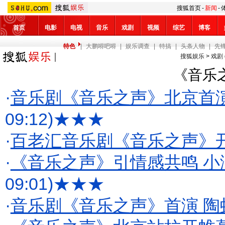
搜狐首页
-
新闻
-
首页
电影
电视
音乐
戏剧
视频
综艺
博客
特色
|
大鹏嘚吧嘚
|
娱乐调查
|
特搞
|
头条人物
|
先
搜狐娱乐
>
戏剧 
《音乐
·
音乐剧《音乐之声》北京首
09:12)
★★★
·
百老汇音乐剧《音乐之声》
·
《音乐之声》引情感共鸣 小
09:01)
★★★
·
音乐剧《音乐之声》首演 陶