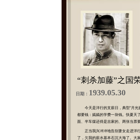
“刺杀加藤”之国
1939.05.30
日期：
今天是洋行的支薪日，典型“月光族
都要钱：嫣嫣的学费一块钱。快夏天
面、半车煤还得是吉家的、两张当票要
正当我兴冲冲地告别妻女走进洋行
了，欠我的薪水基本石沉大海了。大