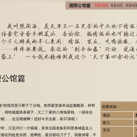
国荣公馆篇
5月30日
6月1日
6月4
荣公馆篇
”的我兜里只剩下了分钱。然而家里柴米油盐酱醋茶，样样
花费表格：
了，得给嫣嫣添条裙子，欠二丫家的八角钱菜钱、一袋杂合
项目
赎……生活艰难啊！还好今天出薪，有37块呢！
收入
时，只见洋行一片狼藉，原来法国老板菲利普卷铺盖走人
支出
家都在到处抢东西，抢啊抢，最后都动刀子了。我最倒霉，不