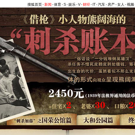
搜狐首页
-
新闻
-
体育
-
S
-
娱乐
-
V
-
财经
-
IT
-
汽车
-
房产
-
女人
-
视频