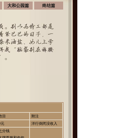
大和公园篇
终结篇
日
数目
附注
0元
洋行倒闭没收入
七分钱
名牌西服和包包