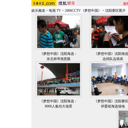
新
娱乐频道
>
电视 TV
>
2006CCTV《梦想中国》
>
沈阳赛区图片
《梦想中国》沈阳海选：
《梦想中国》沈阳海
东北帅哥很惹眼
边排队边填表
《梦想中国》沈阳海选：
《梦想中国》沈阳赛
8000人集结大场景
评委组海选场地