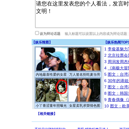
设为辩论话题
【
娱乐辣图
】
【
娱乐热闻TOP
1
李俊基魅力
2
北京拉票会
3
周润发周杰
4
《南极大冒
5
图文：台湾
内地最喜性爱的女星
万人签名拒吃麦当劳
6
30年的港
7
图文：台湾
8
图文：韩国
9
青春偶像《
小丫青涩童年照曝光
女星卖乳求荣情色图
10
图文：欧美
【
相关链接
】