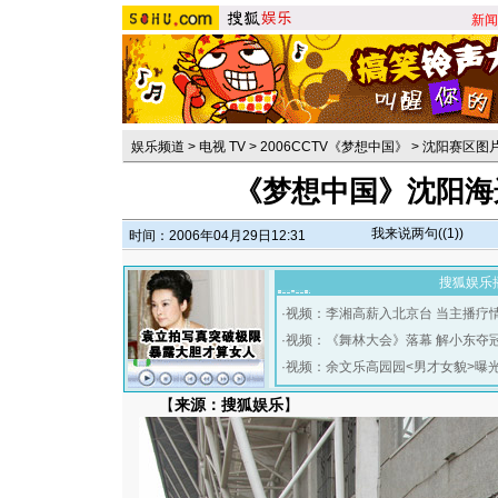
新闻
娱乐频道
>
电视 TV
>
2006CCTV《梦想中国》
>
沈阳赛区图
《梦想中国》沈阳海
我来说两句(
(1)
)
时间：2006年04月29日12:31
搜狐娱乐
·
视频：李湘高薪入北京台 当主播疗
·
视频：《舞林大会》落幕 解小东夺
·
视频：余文乐高园园<男才女貌>曝
【
来源：搜狐娱乐
】