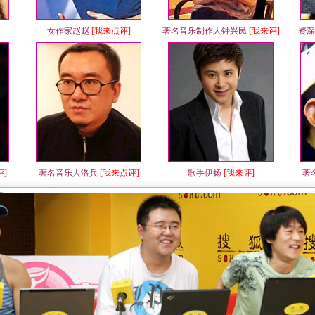
女作家赵赵
[我来点评]
著名音乐制作人钟兴民
[我来评]
资深
评]
著名音乐人洛兵
[我来点评]
歌手伊扬
[我来评]
著