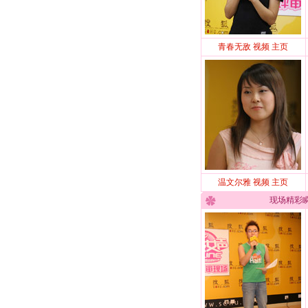
青春无敌
视频
主页
温文尔雅
视频
主页
现场精彩