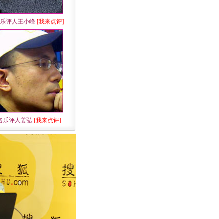
乐评人王小峰
[我来点评]
名乐评人姜弘
[我来点评]