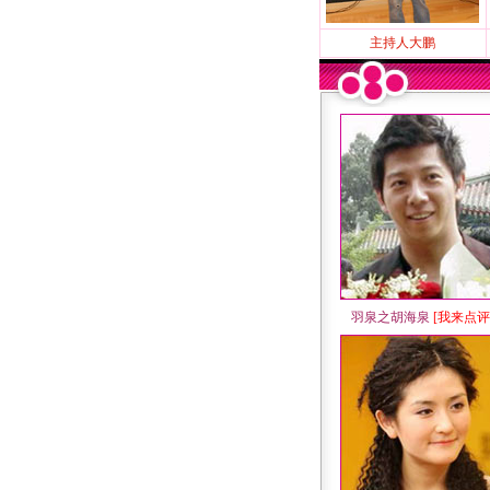
主持人大鹏
羽泉之胡海泉
[我来点评