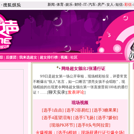
新闻
-
体育
-
娱乐
-
财经
-
IT
-
汽车
-
房产
-
女人
-
短信
-
彩信
-
踪
|
后援团
|
我来选超女
|
超女排行榜
|
视频
|
社区
网络超女颁出2张通行证
9/9日是超女第一场公开审核，现场精彩纷呈，评委常宽
不断爆出“惊人”名言，如一口断言“漂亮女孩不会唱歌”，现
场棍姐的出现更令网络超女颁出第一张直接晋前100名的通行
聊天实录
发表评论
证！……[
][
]
现场视频
[选手1垚垚]
[选手2容易红]
[选手3糖果果]
[选手4遥望泪海]
[选手5飞扬]
[选手7媛创]
[现场PK环节]
[选手8头号阿拉雷]
火爆视频：[选手6棍姐：现场获通行证引爆全场]