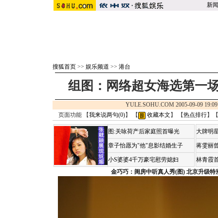
新
搜狐首页
>>
娱乐频道
>>
港台
组图：网络超女海选第一场
YULE.SOHU.COM 2005-09-09 1
页面功能 【
我来说两句(
0
)
】 【
收藏本文
】 【
热点排行
】
图:关咏荷产后家庭照首曝光
大牌明星
章子怡愿为"他"息影结婚生子
蒋雯丽
小S婆婆4千万豪宅慰劳媳妇
林青霞
金巧巧：闺房中听真人秀(图)
北京升级特