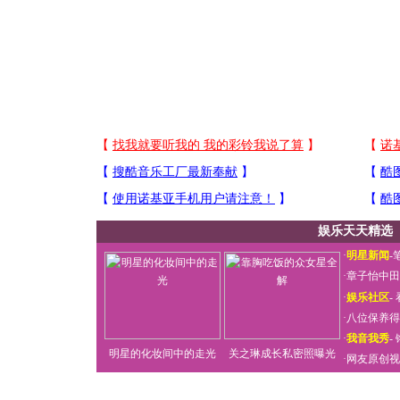
娱乐天天精选
·
明星新闻
-
·
章子怡中田
·
娱乐社区
-
·
八位保养得
·
我音我秀
-
明星的化妆间中的走光
关之琳成长私密照曝光
·
网友原创视