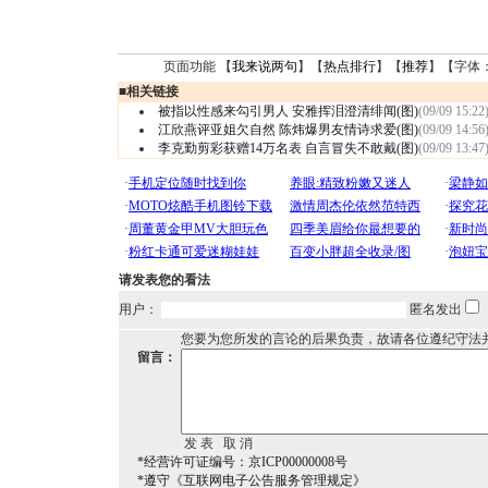
页面功能 【
我来说两句
】【
热点排行
】【
推荐
】【字体
■
相关链接
被指以性感来勾引男人 安雅挥泪澄清绯闻(图)
(09/09 15:22
江欣燕评亚姐欠自然 陈炜爆男友情诗求爱(图)
(09/09 14:56
李克勤剪彩获赠14万名表 自言冒失不敢戴(图)
(09/09 13:47
请发表您的看法
用户：
匿名发出
您要为您所发的言论的后果负责，故请各位遵纪守法
留言：
*经营许可证编号：京ICP00000008号
*遵守《互联网电子公告服务管理规定》