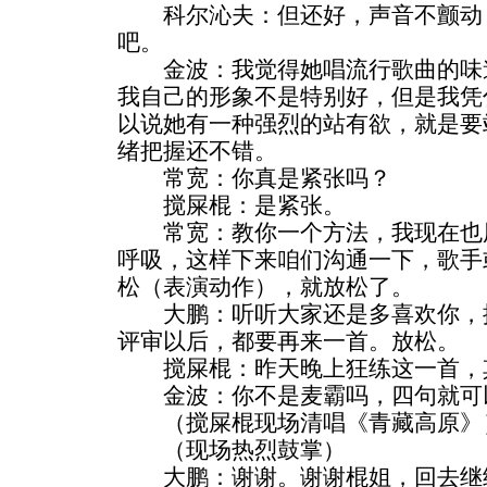
科尔沁夫：但还好，声音不颤动，
吧。
金波：我觉得她唱流行歌曲的味道
我自己的形象不是特别好，但是我凭
以说她有一种强烈的站有欲，就是要
绪把握还不错。
常宽：你真是紧张吗？
搅屎棍：是紧张。
常宽：教你一个方法，我现在也用
呼吸，这样下来咱们沟通一下，歌手
松（表演动作），就放松了。
大鹏：听听大家还是多喜欢你，按
评审以后，都要再来一首。放松。
搅屎棍：昨天晚上狂练这一首，
金波：你不是麦霸吗，四句就可
（搅屎棍现场清唱《青藏高原》
（现场热烈鼓掌）
大鹏：谢谢。谢谢棍姐，回去继