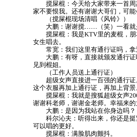
搅屎棍：今天给大家带来一首周惠
家不要恨我。还有谢谢大哥们，可能
（搅屎棍现场清唱《风铃》）
大鹏：谢谢搅……（笑）一看就
搅屎棍：我是KTV里的麦棍，朋
女生唱去。
常宽：我们这里有通行证吗，拿
大鹏：有呀，直接就颁发通行证吗
见到棍姐。
（工作人员送上通行证）
超级女声直接进一百强的通行证。
这个衣服再加上通行证，再加上背景
搅屎棍：我就是搜狐超级女声200
谢谢科老师，谢谢金老师。幸福来的
大鹏：是因为我站在你身边吗？
科尔沁夫：听得出来，你还是挺紧
可以唱的更好。
搅屎棍：满脸肌肉颤抖。