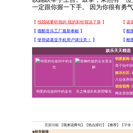
一定跟你握一下手。 因为你很有勇
娱乐天天精选
·
明星新闻
-
·
章子怡中田
·
娱乐社区
-
·
八位保养得
·
我音我秀
-
明星的化妆间中的走光
关之琳成长私密照曝光
·
网友原创视
页面功能 【
我来说两句
】【
热点排行
】【
推荐
】【字体
■
相关链接