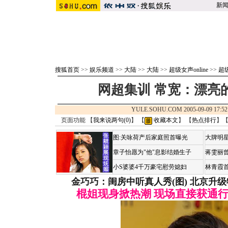
新
搜狐首页
>>
娱乐频道
>>
大陆
>>
大陆
>>
超级女声online
>>
超级
网超集训 常宽：漂亮
YULE.SOHU.COM 2005-09-09 1
页面功能 【
我来说两句(
0
)
】 【
收藏本文
】 【
热点排行
】
图:关咏荷产后家庭照首曝光
大牌明星
章子怡愿为"他"息影结婚生子
蒋雯丽
小S婆婆4千万豪宅慰劳媳妇
林青霞
金巧巧：闺房中听真人秀(图)
北京升级
棍姐现身掀热潮 现场直接获通