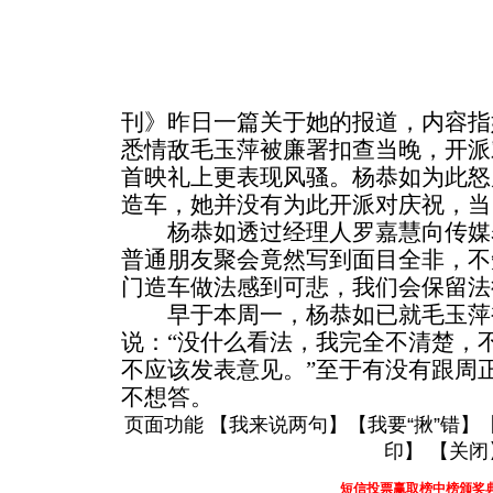
刊》昨日一篇关于她的报道，内容指
悉情敌毛玉萍被廉署扣查当晚，开派
首映礼上更表现风骚。杨恭如为此怒
造车，她并没有为此开派对庆祝，当
杨恭如透过经理人罗嘉慧向传媒表
普通朋友聚会竟然写到面目全非，不
门造车做法感到可悲，我们会保留法
早于本周一，杨恭如已就毛玉萍
说：“没什么看法，我完全不清楚，
不应该发表意见。”至于有没有跟周
不想答。
页面功能 【
我来说两句
】【
我要“揪”错
】
印
】 【
关闭
短信投票赢取榜中榜颁奖