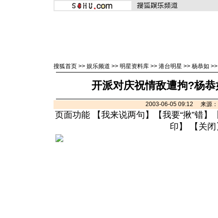
搜狐首页
>>
娱乐频道
>>
明星资料库
>>
港台明星
>>
杨恭如
>
开派对庆祝情敌遭拘?杨恭
2003-06-05 09:12 来
页面功能 【
我来说两句
】【
我要“揪”错
】
印
】 【
关闭