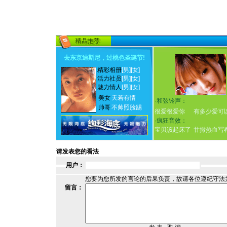
去东京迪斯尼，过桃色圣诞节
!
精彩相册
[男]
[女]
活力社员
[男]
[女]
魅力情人
[男]
[女]
美女
天若有情
·
和弦铃声：
帅哥
不帅照脸踢
很爱很爱你
有多少爱可
·
疯狂音效：
宝贝该起床了
甘撒热血写
请发表您的看法
用户：
您要为您所发的言论的后果负责，故请各位遵纪守法
留言：