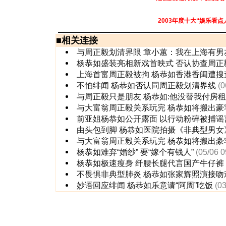
2003年度十大“娱乐看点
■
相关连接
与周正毅划清界限 章小蕙：我在上海有男
杨恭如盛装亮相新戏首映式 否认协查周正
上海首富周正毅被拘 杨恭如香港香闺遭搜
不怕绯闻 杨恭如否认同周正毅划清界线
(0
与周正毅只是朋友 杨恭如:他没替我付房
与大富翁周正毅关系玩完 杨恭如将搬出豪
前亚姐杨恭如公开露面 以行动粉碎被捕谣
由头包到脚 杨恭如医院拍摄《非典型男女
与大富翁周正毅关系玩完 杨恭如将搬出豪
杨恭如难弃“婚纱” 要“嫁个有钱人”
(05/06 0
杨恭如极速瘦身 纤腰长腿代言国产牛仔裤
不畏惧非典型肺炎 杨恭如张家辉照演接吻
妙语回应绯闻 杨恭如乐意请“阿周”吃饭
(0