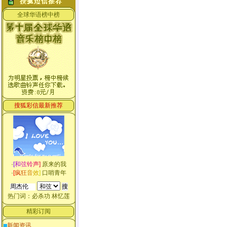
全球华语榜中榜
搜狐彩信最新推荐
·
[
和
弦
铃
声
]
原来的我
·
[
疯
狂
音
效
]
口哨青年
热门词：
必杀功
林忆莲
精彩订阅
新闻资讯