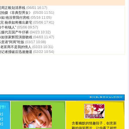
同周正毅划清界线
(06/01 16:17)
院拍摄《非典型男女》
(05/20 11:51)
恭如:他没替我付房租
(05/16 11:05)
完 杨恭如将搬出豪宅
(05/06 17:41)
嫁个有钱人”
(05/06 09:57)
长腿代言国产牛仔裤
(04/23 10:32)
恭如张家辉照演接吻戏
(04/03 11:47)
意请“阿周”吃饭
(03/17 10:08)
海老富商不是我的情人
(02/23 10:31)
被记者撞破后迅速撤退
(02/22 10:54)
诞节
!
女]
女]
含蓄幽默的情趣段子，创意新
女]
颖的搞笑图片，让你看了就想