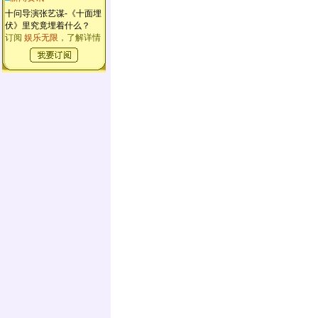
十问导演张艺谋-《十面埋
伏》里究竟埋着什么？
订阅
娱乐无限
，了解详情