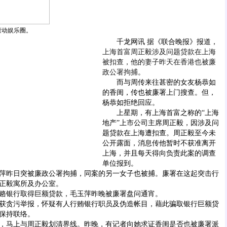
轰动娱乐圈。
千龙网讯 据《联合晚报》报道，
上海首富周正毅涉及问题贷款在上海
被扣查，他的妻子昨天在香港也被廉
政公署拘捕
。
而与周传来往甚密的女友杨恭如
的香闺，传也被廉署上门搜查。但，
杨恭如拒绝回应。
上星期，有上海首富之称的“上海
地产”上市公司主席周正毅，因涉及问
题贷款在上海遭扣查。周正毅至今未
公开露面，消息传他暂时不获准离开
上海，并且每天得向负责此案的调查
单位报到。
昨日突被廉政公署拘捕，同案的另一女子也被捕。廉署在这起突击行
正毅寓所及办公室。
银行取得巨额贷款，毛玉萍昨晚被廉署盘问通宵。
贪污举报，怀疑有人行贿银行职员及伪造帐目，藉此骗取银行巨额贷
保持联络。
马上与周正毅划清界线。昨晚，有记者向她求证香闺是否也被廉署派