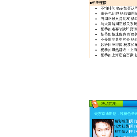
■
相关连接
不怕绯闻 杨恭如否认
由头包到脚 杨恭如医
与周正毅只是朋友 杨
与大富翁周正毅关系玩
杨恭如难弃“婚纱” 要“
杨恭如极速瘦身 纤腰
不畏惧非典型肺炎 杨
妙语回应绯闻 杨恭如乐
杨恭如坦然辟谣：上
杨恭如上海密会富豪 
去东京迪斯尼，过桃色圣
精彩相册
[男]
[
活力社员
[男]
[
魅力情人
[男]
[