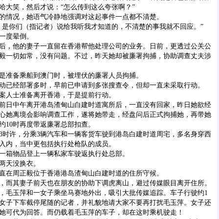
哈大笑，然后才说：“怎么传到这么夸张啊？”
情况，她语气冷静地强调对这起事件一点都不清楚。
是你们（指记者）说给我听我才知道的，不清楚的事我就不回应。”
一度晕倒。
，他的妻子一直留在香港帮他处理公司的业务。日前，更透过公关公
毅一切如常，没有问题。不过，昨天她却被廉署拘捕，协助调查丈夫涉
准备乘船到澳门时，被埋伏的廉署人员拘捕。
已经部署多时，早前已申请到多张搜查令，但却一直未采取行动。
人士准备离开香港，于是提前行动。
日中午离开港岛渣甸山白建时道寓所后，一直没有回家，昨日她欲经
心她离境会影响调查工作，遂将她带走，经盘问后正式拘捕她，再带她
约10时再度带返廉署总部扣查。
时许，分乘3辆汽车和一辆客货车驶到港岛白建时道周宅，多名身穿西
入内，当中更包括执行处枪队的成员。
箱物品登上一辆私家车驶返执行处总部。
两天没换衣。
在周正毅位于香港港岛渣甸山白建时道的住所守候。
而其妻子前天也在朋友的协助下调虎离山，避过传媒眼目离开住所。
，毛玉萍和一女子乘坐马赛地外出，吸引大批传媒追踪。车子行驶约1
女子下车截停尾随的记者，并礼貌地请大家不要再打扰毛玉萍。女子还
她可代为回答。而仍载着毛玉萍的车子，却在这时乘机驶走！