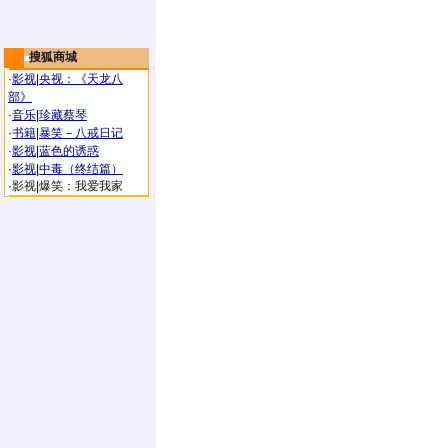
搜狐商城
·
影视
|
央视：《天龙八
部》
·
音乐
|
珍藏蔡琴
·
书籍
|
暴笑－八戒日记
·
影视
|
蓝色的诱惑
·
影视
|
中毒（终结篇）
·
影视
|
爆笑：我爱我家