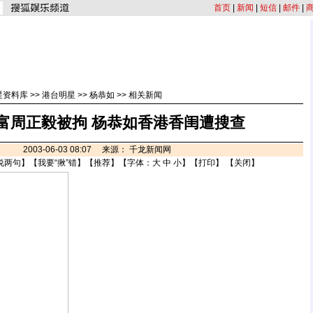
首页
|
新闻
|
短信
|
邮件
|
星资料库
>>
港台明星
>>
杨恭如
>>
相关新闻
富周正毅被拘 杨恭如香港香闺遭搜查
2003-06-03 08:07 来源： 千龙新闻网
说两句
】【
我要“揪”错
】【
推荐
】【字体：
大
中
小
】【
打印
】 【
关闭
】