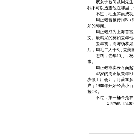
该女子被问及周先生的
我不可以透露他在哪里，
不过，毛玉萍虽成功躲
周正毅曾被传阿B（钟镇
如的绯闻。
周正毅成为上海首富后，
文。最精采的莫如去年他
去年初，周与杨恭如消
后，周毛二人于8月去美
怎料，去年10月，杨
事。
周正毅靠卖云吞面起家，
42岁的周正毅去年5月
岁做工厂会计，月薪30
户；1980年开始经营小
拉OK。
不过，第一桶金是在19
页面功能 【
我来