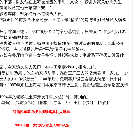
下落，以及他在上海被扣查的事时，只说：“多谢大家关心周先生，
但可以肯定他一家都平安。”
过媒体，却始终躲不过调查人员。
涛）的前妻章小蕙约会，不过，最“精彩”的是与亚姐出身艺人杨恭
绯闻不绝，2000年6月传出与章小蕙约会，后来又传出他约会江希
与杨恭如的绯闻。
夜被人拍下照片，杨说周正毅是她在上海时认识的朋友；此事公开
国游玩，有人说是此举是“平息”妻子心中的嫉火。
恭如在餐厅内突遭一女子掌掴，并报警求助；事后毛玉萍否认涉及此
身家逾10亿人民币，在中国富豪榜中，排名11位。
受访时透露，他自幼家境贫困，靠做工厂工人的父亲养活一家7口，17
多元人民币（约7新元）；半年后，凭积蓄开设云吞店成为第一代个体
百货；1987年来往上海与日本东京做带货生意，其后经营过桑拿浴室及卡
94年跟老婆毛玉萍开设“阿毛炖品”时，赚到的。
说两句
】【
我要“揪”错
】【
推荐
】【字体：
大
中
小
】【
打印
】 【
关闭
】
短信投票赢取榜中榜颁奖典礼入场券
2003年度十大“娱乐看点人物”评选