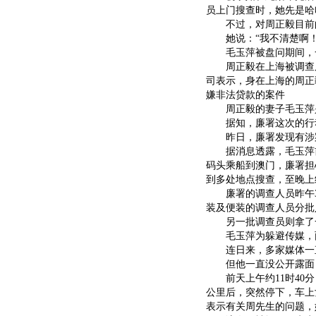
员上门搜查时，她先是哈
不过，对周正毅目前的
她说：“我不清楚啊！
毛玉萍被盘问期间，
周正毅在上海被调查后
司表示，身在上海的周正
嫌非法贷款的案件
周正毅的妻子毛玉萍是
据知，廉署这次的行动
昨日，廉署发现有涉案
据消息透露，毛玉萍前
码头乘船到澳门，廉署担
到多处地点搜查，至晚上
廉署的调查人员昨午3
装及便装的调查人员分批
另一批调查员则拿了一
毛玉萍为躲避传媒，
连日来，多家媒体一直
但他一直没公开露面，
前天上午约11时40分
公里后，突然停下，车上
表示有关周先生的问题，