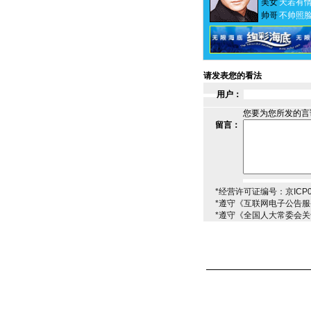
美女
天若有
帅哥
不帅照
请发表您的看法
用户：
您要为您所发的言
留言：
*经营许可证编号：京ICP00
*遵守《互联网电子公告
*遵守《全国人大常委会