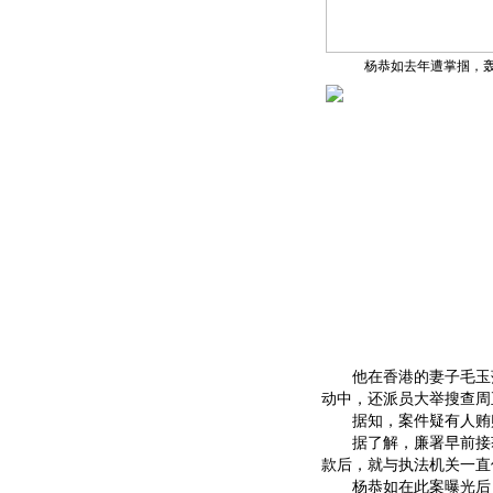
杨恭如去年遭掌掴，
他在香港的妻子毛玉萍
动中，还派员大举搜查周
据知，案件疑有人贿赂
据了解，廉署早前接获
款后，就与执法机关一直
杨恭如在此案曝光后，