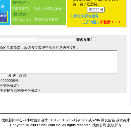
情
·
和弦铃声：
笑，笑了还想笑。
脸踢
很爱很爱你
有多少爱可以重来
·
疯狂音效：
订阅任何
彩信服务
宝贝该起床了
甘撒热血写春秋
三天内退订
不收费！！！
匿名发出
论的后果负责，故请各位遵纪守法并注意语言文明。
000008号
服务管理规定》
关于维护互联网安全的规定》
搜狐新闻中心24小时值班电话：010-65102160 转6267 或6286
网友信箱
诚聘英才
Copyright © 2003 Sohu.com Inc. All rights reserved.
搜狐公司 版权所有