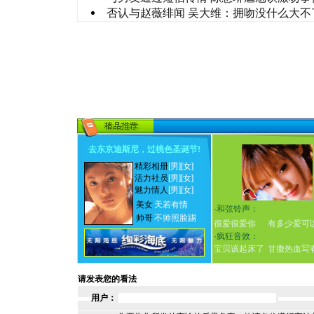
否认与赵薇绯闻 吴大维：拥吻没什么大不
去东京迪斯尼，过桃色圣诞节
!
精彩相册
[男]
[女]
活力社员
[男]
[女]
魅力情人
[男]
[女]
美女
天若有情
·
和弦铃声：
帅哥
不帅照脸踢
很爱很爱你
有多少爱可
·
疯狂音效：
宝贝该起床了
甘撒热血写
请发表您的看法
用户：