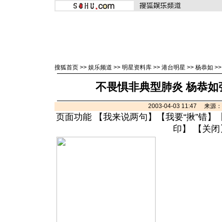
搜狐首页
>>
娱乐频道
>>
明星资料库
>>
港台明星
>>
杨恭如
>
不畏惧非典型肺炎 杨恭如
2003-04-03 11:47 来
页面功能 【
我来说两句
】【
我要“揪”错
】
印
】 【
关闭