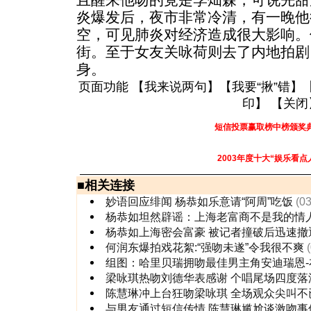
且醒来他吻的竟是李灿森，可说先甜
炎爆发后，夜市非常冷清，有一晚他
空，可见肺炎对经济造成很大影响。
街。至于女友关咏荷则去了内地拍剧
身。
页面功能 【
我来说两句
】【
我要“揪”错
】
印
】 【
关闭
短信投票赢取榜中榜颁奖
2003年度十大“娱乐看点
■
相关连接
妙语回应绯闻 杨恭如乐意请“阿周”吃饭
(0
杨恭如坦然辟谣：上海老富商不是我的情
杨恭如上海密会富豪 被记者撞破后迅速撤
何润东爆拍戏花絮:“强吻未遂”令我很不爽
组图：哈里贝瑞拥吻最佳男主角安迪瑞恩-
梁咏琪热吻刘德华表感谢 个唱尾场四度落
陈慧琳冲上台狂吻梁咏琪 全场观众尖叫不
与男友通过短信传情 陈慧琳尴尬谈激吻事