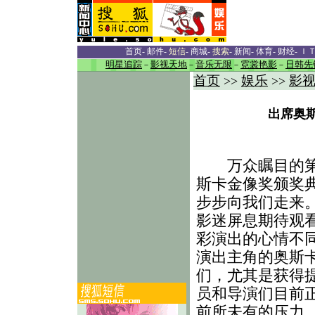
首页
-
邮件
-
短信
-
商城
-
搜索
-
新闻
-
体育
-
财经
-
Ｉ
明星追踪
－
影视天地
－
音乐无限
－
霓裳艳影
－
日韩先
首页
娱乐
影
>>
>>
出席奥
万众瞩目的第
斯卡金像奖颁奖
步步向我们走来
影迷屏息期待观
彩演出的心情不
演出主角的奥斯
们，尤其是获得
员和导演们目前
前所未有的压力