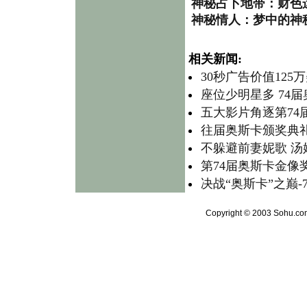
神秘占卜地带：财色
神秘情人：梦中的神
相关新闻:
30秒广告价值12
座位少明星多 74
五大影片角逐第74
往届奥斯卡颁奖典礼
不躲避前妻妮歌 
第74届奥斯卡金像奖
决战“奥斯卡”之巅-
Copyright © 2003 Sohu.com 