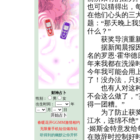
也可以猜得出，
在他们心头的三
题：“那天晚上
什么？”
获奖导演重新
据新闻晨报因执
名的罗恩·霍华德
年来我都在洗澡
今年我可能会用
了！没办法，只
也有人对这种事
财神占卜
不会这么做了，”
性别：
男
女
得一团糟。”
出生时间：
年
月
日
为了防止获奖演
江水，连绵不绝
春暖花开GGMM激情相约
·姬斯金特意发给
无限量手机短信储存站
听得到的幽默让你开怀
在致辞时控制好