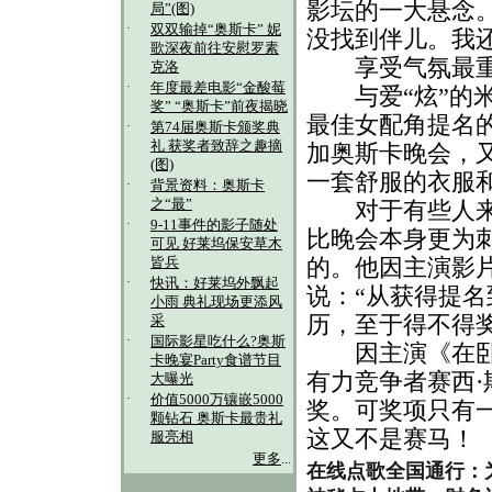
影坛的一大悬念
局”(图)
·
双双输掉“奥斯卡” 妮
没找到伴儿。我还
歌深夜前往安慰罗素
享受气氛最
克洛
·
年度最差电影“金酸莓
与爱“炫”的米
奖” “奥斯卡”前夜揭晓
最佳女配角提名的
·
第74届奥斯卡颁奖典
礼 获奖者致辞之趣摘
加奥斯卡晚会，又
(图)
一套舒服的衣服
·
背景资料：奥斯卡
之“最”
对于有些人来说
·
9-11事件的影子随处
比晚会本身更为
可见 好莱坞保安草木
的。他因主演影
皆兵
·
快讯：好莱坞外飘起
说：“从获得提
小雨 典礼现场更添风
历，至于得不得
采
·
国际影星吃什么?奥斯
因主演《在卧室
卡晚宴Party食谱节目
有力竞争者赛西·
大曝光
·
价值5000万镶嵌5000
奖。可奖项只有
颗钻石 奥斯卡最贵礼
这又不是赛马！
服亮相
更多
...
在线点歌全国通行：