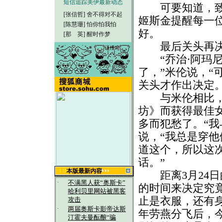
短信追踪美伊最新动态
可要知道，致辞
[张信哲]
舍不得对不起
姬斯金提醒每一
[陈慧珊]
怕你怕我怕
好。
[那 英]
醒时作梦
最后关头再
“乔治·阿玛尼
了，”米伦说，“
关头才作出决定。
与米伦相比，美
坊》而获得最佳
多而犯愁了。“我
说，“我总是穿
道这个，所以这
话。”
本版最新内容
距离3月24日
·
不满黑人获“奥斯卡”
的时间来决定究
哈利贝里网站被黑客
止是衣服，还有
攻击
·
两届奥斯卡影帝达斯
年劳燕分飞后，
汀霍夫曼酝酿“骗