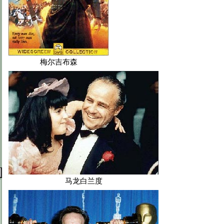
梅尔吉布森
马龙白兰度