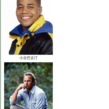
小古巴古汀