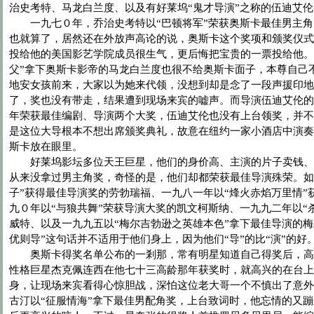
治史考特、马龙白兰度、以及有好莱坞“鬼才导演”之称的伍迪艾伦
一九七０年，乔治史考特以“巴顿将军”荣获奥斯卡最佳男主角
也就算了，居然还在外放声高论的说，奥斯卡这个奖项和颁奖仪式
投给他的美国影艺学院成员很生气，更后悔把宝贵的一票投给他。
父”拿下奥斯卡影帝的马龙白兰度也很不给奥斯卡面子，本尊自己
地安女孩前来，大家以为她来代领，没想到却是念了一段声援印地
了，奖也没有带走，结果遭到现场来宾的嘘声。而导演伍迪艾伦的
年荣获最佳编剧、导演两个大奖，伍迪艾伦也没有上台领奖，并不
是这位大导根本不想出席颁奖典礼，故意在纽约一家小酒店中演奏
斯卡放在眼里。
好莱坞影坛多位天王巨星，他们的身价高、主演的片子卖钱、
从来没拿过男主角奖，奇怪的是，他们却都荣获最佳导演殊荣。如
子”获得最佳导演奖的劳勃瑞福、一九八一年以“烽火赤焰万里情”
九０年以“与狼共舞”荣获导演大奖的凯文柯斯纳、一九九二年以“
威特、以及一九九五以“梅尔吉勃逊之英雄本色”拿下最佳导演的梅
优则导”这句话并不适用于他们身上，因为他们“导”的比“演”的好
奥斯卡得奖名单公布的一剎那，常有明星知道自己得奖后，高
性格巨星杰克佩连西在他七十三高龄那年获奖时，就高兴的在台上
身，让现场来宾看得心惊胆战，深怕这位老大哥一个不慎出了意外
古汀以“征服情海”拿下最佳男配角奖，上台致词时，他忘情的又