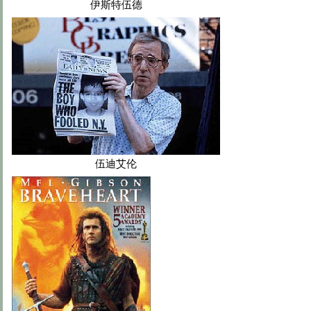
伊斯特伍德
伍迪艾伦