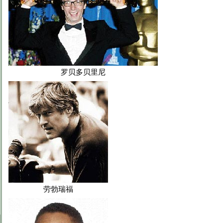
罗贝多贝里尼
劳勃瑞福