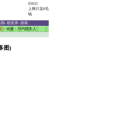
95933
上网只花6毛
钱
出国
-
校友录
-
游戏
宝
－
动漫
－
只约陌生人
多图)