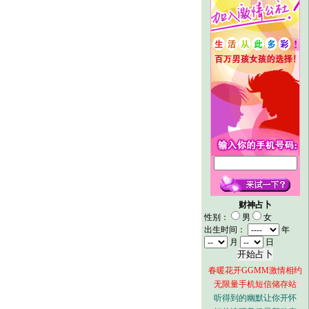
财神占卜
性别：
男
女
出生时间：
年
月
日
春暖花开GGMM激情相约
无限量手机短信储存站
听得到的幽默让你开怀