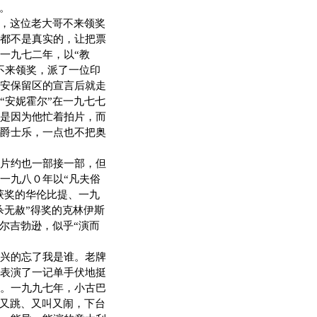
。
，这位老大哥不来领奖
都不是真实的，让把票
一九七二年，以“教
不来领奖，派了一位印
安保留区的宣言后就走
“安妮霍尔”在一九七七
是因为他忙着拍片，而
爵士乐，一点也不把奥
片约也一部接一部，但
一九八０年以“凡夫俗
获奖的华伦比提、一九
杀无赦”得奖的克林伊斯
尔吉勃逊，似乎“演而
。
兴的忘了我是谁。老牌
表演了一记单手伏地挺
。一九九七年，小古巴
蹦又跳、又叫又闹，下台