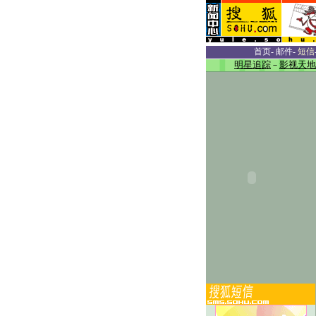
首页
-
邮件
-
短信
明星追踪
－
影视天地