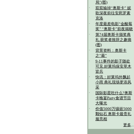
局”(图)
·
双双输掉“奥斯卡” 妮
歌深夜前往安慰罗素
克洛
·
年度最差电影“金酸莓
奖” “奥斯卡”前夜揭晓
·
第74届奥斯卡颁奖典
礼 获奖者致辞之趣摘
(图)
·
背景资料：奥斯卡
之“最”
·
9-11事件的影子随处
可见 好莱坞保安草木
皆兵
·
快讯：好莱坞外飘起
小雨 典礼现场更添风
采
·
国际影星吃什么?奥斯
卡晚宴Party食谱节目
大曝光
·
价值5000万镶嵌5000
颗钻石 奥斯卡最贵礼
服亮相
更多
...