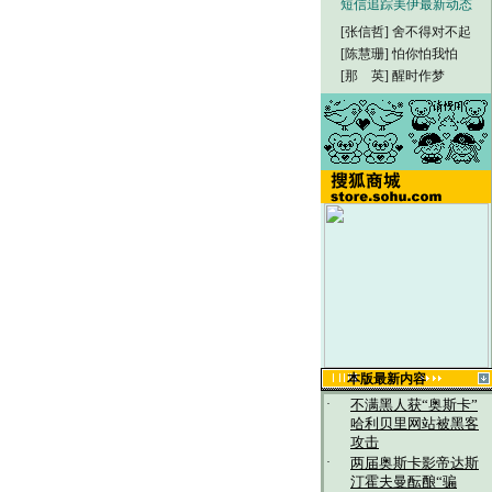
短信追踪美伊最新动态
[张信哲]
舍不得对不起
[陈慧珊]
怕你怕我怕
[那 英]
醒时作梦
本版最新内容
·
不满黑人获“奥斯卡”
哈利贝里网站被黑客
攻击
·
两届奥斯卡影帝达斯
汀霍夫曼酝酿“骗