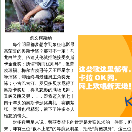
凯文柯斯纳
每个明星都梦想拿到象征电影最
高荣誉的奥斯卡奖？那可不一定！马
龙白兰度、伍迪艾伦就拒绝接受奥斯
卡金像奖；所谓“演而优则导”，但劳
勃瑞福、梅尔吉勃逊等天王巨星拿了
导演奖，却始终与最佳男主角奖无
缘；小古巴古汀、罗贝多贝李尼得了
奥斯卡奖后，得意忘形的满场飞舞，
又叫又跳又哭．．．即将迈入第七十
四个年头的奥斯卡颁奖典礼，赛前紧
张、赛后也很精彩，留下了许多令人
难忘的镜头。
对多数明星来说，荣获奥斯卡的肯定是梦寐以求的一件事，但
来，却有三位“很不上道”的导演及明星，拒绝“黄袍加身”。这三