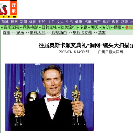
-
商城
-
搜索
-
新闻
-
体育
-
财经
-
ＩＴ
-
女人
-
生活
-
健康
-
汽车
-
房产
-
旅游
-
教育
-
求职
-
－
音乐无限
－
霓裳艳影
－
日韩先锋
－
欧美流行
－
专题
－
聊天
－
专访
－
视频
－
漫画
首页
>>
娱乐
>>
影视天地
>>
影视动态
>>
奥斯卡专题
>>
花絮
往届奥斯卡颁奖典礼“漏网”镜头大扫描(
2002-03-16 14:39:55 广州日报大洋网