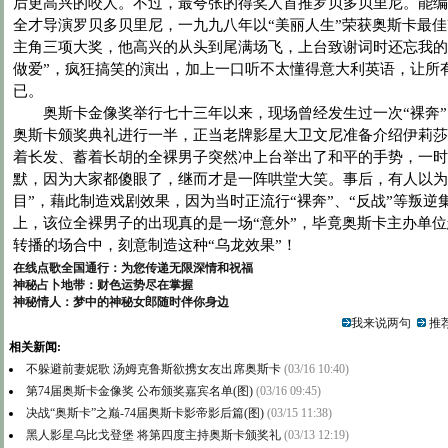
后更高兴的咬人。不过，最夸张的得奖人首推罗贝多贝里尼。能编
全才导演罗贝多贝里尼，一九九八年以“美丽人生”荣获奥斯卡最
主角三项大奖，他高兴的从头到尾满场飞，上台致谢词时还忘我的
做爱”，疯狂搞笑的演出，加上一口听不太懂得意大利英语，让所
已。
奥斯卡金像奖举行七十三年以来，现场曾经发生过一次“裸奔”
奥斯卡颁奖典礼进行一半，正当老牌影星大卫文尼准备介绍伊莉莎
着长发、蓄着长胡的全裸男子突然冲上台举出了和平的手势，一时
默，因为大家都傻眼了，继而才是一阵哄堂大笑。事后，有人以为
目”，藉此制造戏剧效果，因为当时正流行“裸奔”、“反战”等叛逆
上，该位全裸男子的出现真的是一场“意外”，毕竟奥斯卡主办单
转播的场合中，刻意制造这种“乌龙效果”！
在线点歌全国通行：为您传递无限深情和祝福
神秘占卜地带：财色运势尽在掌握
神秘情人：梦中的神秘女郎随时伴你身边
我来说两句
推荐
相关新闻:
不躲避前妻妮歌 汤姆克鲁斯欲携女友出席奥斯卡
(03/16 10:40)
第74届奥斯卡金像奖 公布颁奖嘉宾名单(图)
(03/16 09:45)
决战“奥斯卡”之巅-74届奥斯卡影帝影后篇(图)
(03/15 11:38)
黑人影星乌比戈登堡 将第四度主持奥斯卡颁奖礼
(03/13 12:19)