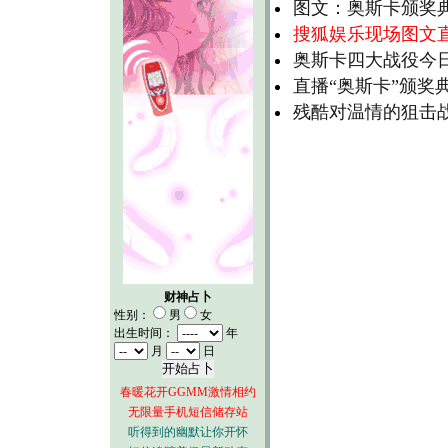
图文：奥斯卡颁奖
搜狐娱乐现场图文
奥斯卡四大战役今
直播“奥斯卡”颁奖
残酷对温情的狙击战
财神占卜
性别：
男
女
出生时间：
年
月
日
春暖花开GGMM激情相约
无限量手机短信储存站
听得到的幽默让你开怀