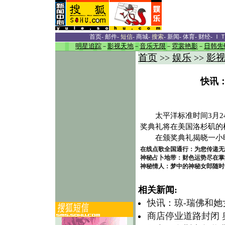
首页
-
邮件
-
短信
-
商城
-
搜索
-
新闻
-
体育
-
财经
-
Ｉ
明星追踪
－
影视天地
－
音乐无限
－
霓裳艳影
－
日韩先
首页
娱乐
影
>>
>>
快讯
太平洋标准时间3月24日1
奖典礼将在美国洛杉矶的
在颁奖典礼揭晓一小时
在线点歌全国通行：为您传递无
神秘占卜地带：财色运势尽在掌
神秘情人：梦中的神秘女郎随时
相关新闻:
快讯：琼-瑞佛和
商店停业道路封闭