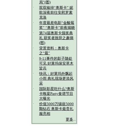
局”(图)
·
双双输掉“奥斯卡” 妮
歌深夜前往安慰罗素
克洛
·
年度最差电影“金酸莓
奖” “奥斯卡”前夜揭晓
·
第74届奥斯卡颁奖典
礼 获奖者致辞之趣摘
(图)
·
背景资料：奥斯卡
之“最”
·
9-11事件的影子随处
可见 好莱坞保安草木
皆兵
·
快讯：好莱坞外飘起
小雨 典礼现场更添风
采
·
国际影星吃什么?奥斯
卡晚宴Party食谱节目
大曝光
·
价值5000万镶嵌5000
颗钻石 奥斯卡最贵礼
服亮相
更多
...