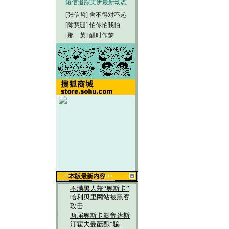
短信追踪美伊最新动态
[张信哲]
舍不得对不起
[陈慧珊]
怕你怕我怕
[那 英]
醒时作梦
本版最新内容
·
不满黑人获“奥斯卡”
哈利贝里网站被黑客
攻击
·
两届奥斯卡影帝达斯
汀霍夫曼酝酿“骗