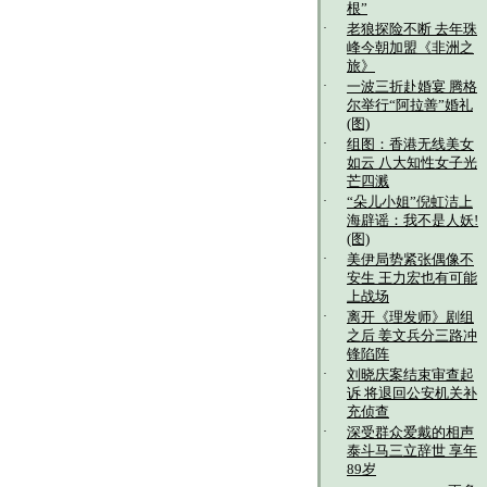
根”
·
老狼探险不断 去年珠
峰今朝加盟《非洲之
旅》
·
一波三折赴婚宴 腾格
尔举行“阿拉善”婚礼
(图)
·
组图：香港无线美女
如云 八大知性女子光
芒四溅
·
“朵儿小姐”倪虹洁上
海辟谣：我不是人妖!
(图)
·
美伊局势紧张偶像不
安生 王力宏也有可能
上战场
·
离开《理发师》剧组
之后 姜文兵分三路冲
锋陷阵
·
刘晓庆案结束审查起
诉 将退回公安机关补
充侦查
·
深受群众爱戴的相声
泰斗马三立辞世 享年
89岁