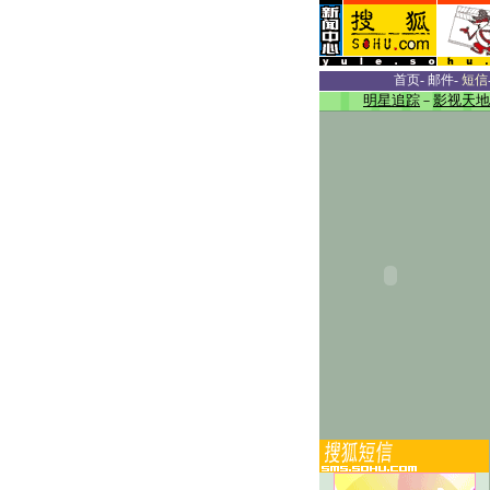
首页
-
邮件
-
短信
明星追踪
－
影视天地