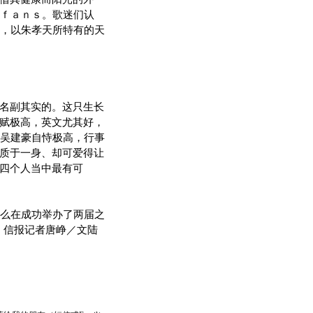
ｆａｎｓ。歌迷们认
，以朱孝天所特有的天
名副其实的。这只生长
天赋极高，英文尤其好，
吴建豪自恃极高，行事
本质于一身、却可爱得让
是四个人当中最有可
么在成功举办了两届之
 信报记者唐峥／文陆