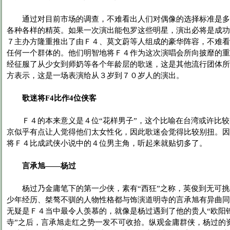
通过对目前市场的调查，不难看出人们对偶像的选择标准是多
各种各样的精英。如果一次演出能包罗这些明星，演出必将是成功
７主办方隆重推出了由Ｆ４、莫文蔚等人组成的豪华阵容，不难看
任何一个群体的。他们明智地将Ｆ４作为这次演唱会所向披靡的重
经征服了从少女到师奶等各个年龄层的歌迷，这是其他流行团体所
方表示，这是一场表演给从３岁到７０岁人的演出。
歌迷将F4比作4位侠客
Ｆ４的本来意义是４位“花样男子”，这个比喻在台湾或许比较
京似乎有点让人觉得他们太女性化，因此歌迷会觉得比较别扭。因
将Ｆ４比成武侠小说中的４位男主角，听起来就贴切多了。
言承旭——杨过
杨过乃金庸笔下的第一少侠，素有“西狂”之称，英俊到无可挑
少年经历、桀骜不驯的人物性格都与饰演道明寺的言承旭有异曲同
无疑是Ｆ４当中最令人羡慕的，就像是杨过遇到了他的贵人“欧阳锋
寺”之后，言承旭走红之势一发不可收拾。纵观金庸群侠，杨过的