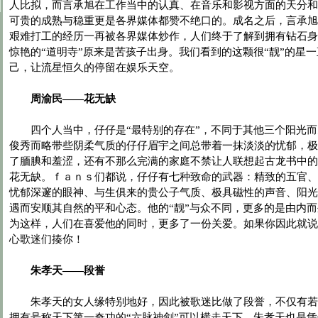
人比拟，而言承旭在工作当中的认真、在音乐和影视方面的天分和
可贵的成熟与稳重更是各界媒体都赞不绝口的。成名之后，言承旭
艰难打工的经历一再被各界媒体炒作，人们终于了解到拥有钻石身
惊艳的“道明寺”原来是苦孩子出身。我们看到的这颗很“靓”的星
己，让流星恒久的停留在娱乐天空。
周渝民——花无缺
四个人当中，仔仔是“最特别的存在”，不同于其他三个阳光而
俊秀而略带些阴柔气质的仔仔眉宇之间总带着一抹淡淡的忧郁，极
了腼腆和羞涩，还有不那么完满的家庭不禁让人联想起古龙书中的
花无缺。ｆａｎｓ们都说，仔仔有七种致命的武器：精致的五官、
忧郁深邃的眼神、与生俱来的贵公子气质、极具磁性的声音、阳光
遇而安顺其自然的平和心态。他的“靓”与众不同，更多的是由内
为这样，人们在喜爱他的同时，更多了一份关爱。如果你因此就说
心歌迷们揍你！
朱孝天——段誉
朱孝天的女人缘特别地好，因此被歌迷比做了段誉，不仅有若
拥有号称天下第一奇功的“六脉神剑”可以横走天下。朱孝天也是