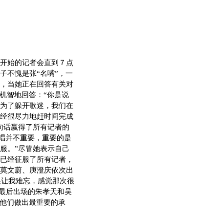
开始的记者会直到７点
子不愧是张“名嘴”，一
，当她正在回答有关对
机智地回答：“你是说
为了躲开歌迷，我们在
经很尽力地赶时间完成
句话赢得了所有记者的
演唱并不重要，重要的是
服。”尽管她表示自己
已经征服了所有记者，
莫文蔚、庾澄庆依次出
很让我难忘，感觉那次很
”最后出场的朱孝天和吴
的他们做出最重要的承