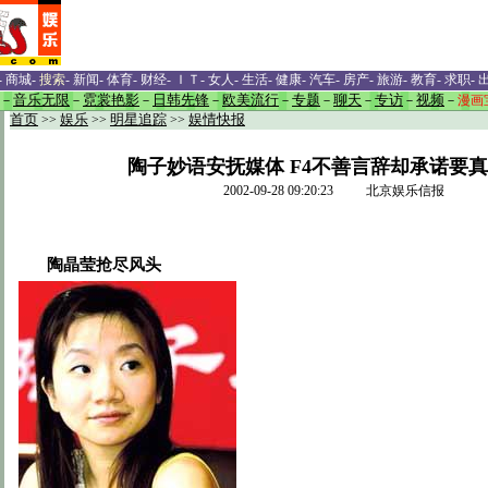
-
商城
-
搜索
-
新闻
-
体育
-
财经
-
ＩＴ
-
女人
-
生活
-
健康
-
汽车
-
房产
-
旅游
-
教育
-
求职
-
－
音乐无限
－
霓裳艳影
－
日韩先锋
－
欧美流行
－
专题
－
聊天
－
专访
－
视频
－
漫画
首页
>>
娱乐
>>
明星追踪
>>
娱情快报
陶子妙语安抚媒体 F4不善言辞却承诺要真
2002-09-28 09:20:23 北京娱乐信报
陶晶莹抢尽风头