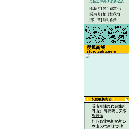
短信追踪美伊最新动态
[张信哲]
舍不得对不起
[陈慧珊]
怕你怕我怕
[那 英]
醒时作梦
本版最新内容
·
香港知性美女感性帅
哥出炉 郭蔼明古天乐
列最佳
·
担心商业先机被占 赵
本山大把注册“刘老