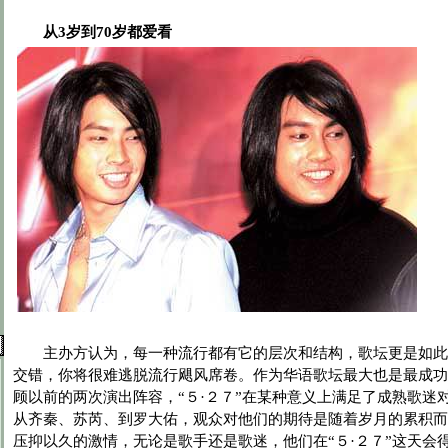
从3岁到70岁都爱看
主办方认为，每一种流行都有它的层次和结构，歌坛更是如此
交错，你将很难逃脱流行飓风席卷。作为华语歌坛最大也是最成功
顾以前的两次演出阵容，“５·２７”在某种意义上满足了成熟歌迷
从齐秦、苏芮、到罗大佑，观众对他们的期待是随着岁月的累积而
压抑以久的激情，无论是歌手还是歌迷，他们在“５·２７”这天会