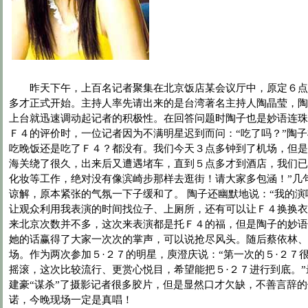
昨天下午，上百名记者聚集在北京饭店某会议厅中，原定６点
多才正式开始。主持人率先请出来的是台湾著名主持人陶晶莹，陶
上台就迅速调动起记者的积极性。在回答问题时陶子也是妙语连珠
Ｆ４的评价时，一位记者因为不满明星迟到而问：“吃了吗？”陶子
吃晚饭还是吃了Ｆ４？都没有。我们今天３点多钟到了机场，但是
海关绕了很久，出来后又遭遇堵车，直到５点多才到酒店，我们已
化妆等工作，绝对没有像滨崎步那样去逛街！请大家多包涵！”几
谅解，原本紧张的气氛一下子缓和了。 陶子还幽默地说：“我的
让观众利用我表演的时间找位子、上厕所，还有可以让Ｆ４换换衣
来北京次数并不多，这次来表演都是托Ｆ４的福，但是陶子的妙语
她的话赢得了大家一次次的掌声，可以说抢尽风头。随后蔡依林、
场。作为两次参加５·２７的明星，庾澄庆说：“第一次的５·２７
摇滚，这次比较流行、更赏心悦目，希望能把５·２７进行到底。
建豪“谋杀”了摄影记者很多胶片，但是显然口才欠缺，不善言辞
诺，今晚现场一定是真唱！