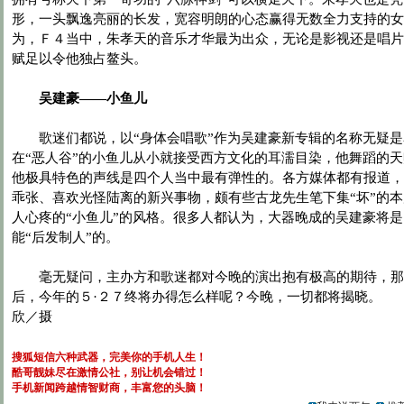
形，一头飘逸亮丽的长发，宽容明朗的心态赢得无数全力支持的女
为，Ｆ４当中，朱孝天的音乐才华最为出众，无论是影视还是唱片
赋足以令他独占鳌头。
吴建豪——小鱼儿
歌迷们都说，以“身体会唱歌”作为吴建豪新专辑的名称无疑是
在“恶人谷”的小鱼儿从小就接受西方文化的耳濡目染，他舞蹈的
他极具特色的声线是四个人当中最有弹性的。各方媒体都有报道，
乖张、喜欢光怪陆离的新兴事物，颇有些古龙先生笔下集“坏”的
人心疼的“小鱼儿”的风格。很多人都认为，大器晚成的吴建豪将
能“后发制人”的。
毫无疑问，主办方和歌迷都对今晚的演出抱有极高的期待，那
后，今年的５·２７终将办得怎么样呢？今晚，一切都将揭晓。
欣／摄
搜狐短信六种武器，完美你的手机人生！
酷哥靓妹尽在激情公社，别让机会错过！
手机新闻跨越情智财商，丰富您的头脑！