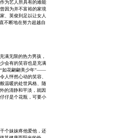
作为艺人所具有的难能
曾因为并不富裕的家境
家、英俊到足以让女人
一直不断地在努力超越自
充满无限的热力男孩，
少会有的笑容也是充满
“如花翩翩美少年”——
令人怦然心动的笑容、
般温暖的处世风格、随
而外的清静和平淡，就因
仔仔是个花瓶，可要小
干个妹妹疼他爱他，还
凭借其健康而阳光的外