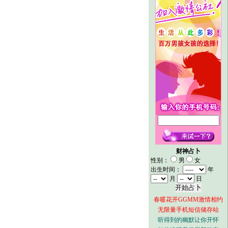
财神占卜
性别：
男
女
出生时间：
年
月
日
春暖花开GGMM激情相约
无限量手机短信储存站
听得到的幽默让你开怀