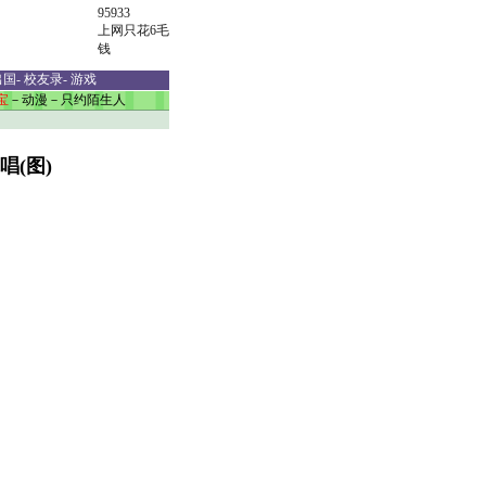
95933
上网只花6毛
钱
出国
-
校友录
-
游戏
宝
－
动漫
－
只约陌生人
唱(图)