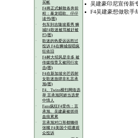
买帐
吴建豪印尼宣传新
·
F4将正式解散各奔前
F4吴建豪想做歌手
程：暴龙唱歌、仔仔
读书(图)
·
包车到吉隆坡看秀 狮
城F4歌迷被骂被赶被
打(图)
·
歌迷的热爱远远胜过
投诉 F4在狮城假唱疯
狂依旧
·
F4树大招风是非多 被
传媒指责又被同行攻
击(图)
·
F4在新加坡光芒四射
女歌迷放肆非礼言承
旭(图)
·
F4、Twins横扫网络选
举 言承旭阿娇当选梦
中情人
·
Fans疯狂F4受伤：言
承旭、吴建豪被抓得
血痕累累
·
言承旭对口形都懒得
张嘴 F4美国个唱遭观
众投诉