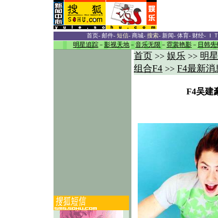
首页
-
邮件
-
短信
-
商城
-
搜索
-
新闻
-
体育
-
财经
-
Ｉ
明星追踪
－
影视天地
－
音乐无限
－
霓裳艳影
－
日韩先
首页
娱乐
明
>>
>>
组合F4
F4最新消
>>
F4吴建