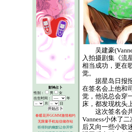
吴建豪(Vann
入拍摄剧集《流星
相当成功，更在
觉。
据星岛日报报道说
在签名会上他和
财神占卜
性别：
男
女
觉，他说总会穿一
出生时间：
年
床，都发现枕头
月
日
这次签名会共吸
春暖花开GGMM激情相约
Vanness小
无限量手机短信储存站
后又向一些小歌
听得到的幽默让你开怀