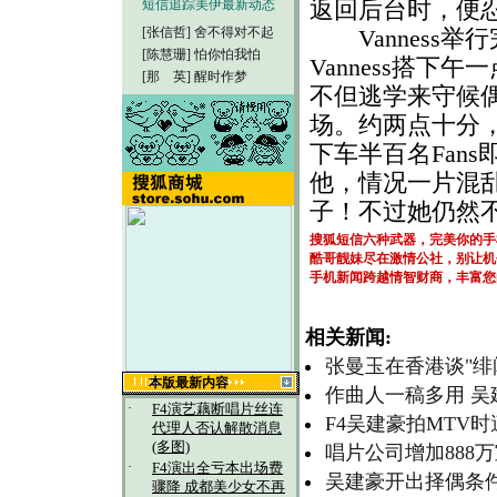
返回后台时，便
短信追踪美伊最新动态
[张信哲]
舍不得对不起
Vanness举
[陈慧珊]
怕你怕我怕
Vanness搭下
[那 英]
醒时作梦
不但逃学来守候
场。约两点十分
下车半百名Fan
他，情况一片混
子！不过她仍然
搜狐短信六种武器，完美你的手
酷哥靓妹尽在激情公社，别让机
手机新闻跨越情智财商，丰富您
相关新闻:
张曼玉在香港谈"绯
本版最新内容
作曲人一稿多用 
·
F4演艺藕断唱片丝连
F4吴建豪拍MTV时
代理人否认解散消息
(多图)
唱片公司增加888
·
F4演出全亏本出场费
吴建豪开出择偶条
骤降 成都美少女不再