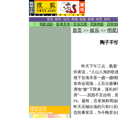
首页
-
邮件
-
短信
-
商城
-
搜索
-
新闻
-
体育
-
财经
-
Ｉ
明星追踪
－
影视天地
－
音乐无限
－
霓裳艳影
－
日韩先
首页
>>
娱乐
>>
明星
陶子不怕
昨天下午三点，载着“5
织者说，“人山人海的歌
领下在海关里一趟一趟绕
发布会现场，上百台摄像
漓地“败”下阵来，漫长
席”——原因不言自明，
F4。最终，言承旭和周
昨天压轴出场的只有F2
也轮番发言，为今晚登台