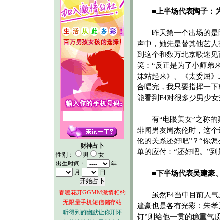
■上半场代表陶子：为
昨天第一个出场的是陶
声中，她先是替其他艺人
到这个和数万北京歌迷见
笑：“反正是为了小师弟
妹站起来》、《太委屈》
合唱完，我只要指挥一下就
能看到F4对很多少男少女
有“电眼美女”之称的
绯闻男友周杰伦时，这个
伦的关系还好吧”？“你
财神占卜
单的应付：“还好吧。”
性别：
男
女
出生时间：
年
月
日
■下半场代表吴建豪
春暖花开GGMM激情相约
虽然F4当中目前人气
无限量手机短信储存站
建豪也是各有光彩：朱孝
听得到的幽默让你开怀
钉”则给他一贯的稳重气