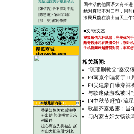
短信追踪美伊最新动态
国生活的他国语大有长进
[张信哲]
舍不得对不起
绝对真唱不对口型，同时
[陈慧珊]
怕你怕我怕
渝民只能在演出当天上午
[那 英]
醒时作梦
■文/杨文杰
搜狐短信六种武器，完美你的手
酷哥靓妹尽在激情公社，别让机
手机新闻跨越情智财商，丰富您
相关新闻:
"琼瑶剧教父"秦汉
F4南京个唱将于11
F4吴建豪自曝穿袜
与歌迷做游戏被叫"大
F4中秋节赶拍<流星花
本版最新内容
歌星齐秦透露：当年
·
香港知性美女感性帅
哥出炉 郭蔼明古天乐
与内蒙古妇女畅饮啤
列最佳
·
担心商业先机被占 赵
本山大把注册“刘老