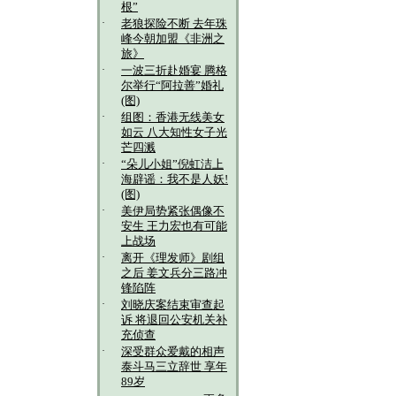
根”
·
老狼探险不断 去年珠
峰今朝加盟《非洲之
旅》
·
一波三折赴婚宴 腾格
尔举行“阿拉善”婚礼
(图)
·
组图：香港无线美女
如云 八大知性女子光
芒四溅
·
“朵儿小姐”倪虹洁上
海辟谣：我不是人妖!
(图)
·
美伊局势紧张偶像不
安生 王力宏也有可能
上战场
·
离开《理发师》剧组
之后 姜文兵分三路冲
锋陷阵
·
刘晓庆案结束审查起
诉 将退回公安机关补
充侦查
·
深受群众爱戴的相声
泰斗马三立辞世 享年
89岁