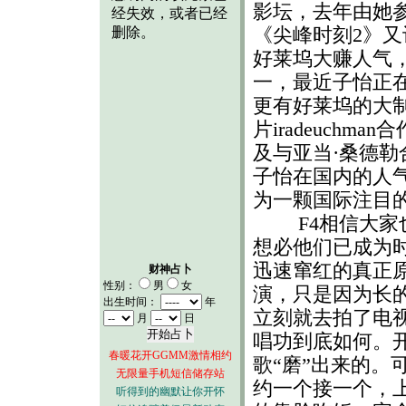
影坛，去年由她
《尖峰时刻2》又
好莱坞大赚人气
一，最近子怡正
更有好莱坞的大
片iradeuch
及与亚当·桑德
子怡在国内的人
为一颗国际注目
F4相信大家也
想必他们已成为
迅速窜红的真正
财神占卜
性别：
男
女
演，只是因为长
出生时间：
年
立刻就去拍了电
月
日
唱功到底如何。
春暖花开GGMM激情相约
歌“磨”出来的。
无限量手机短信储存站
约一个接一个，
听得到的幽默让你开怀