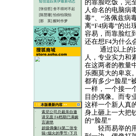
的靠脸吃饭，完
短信追踪美伊最新动态
人命名的电脑病毒
[张信哲]
舍不得对不起
[陈慧珊]
怕你怕我怕
毒”、“洛佩兹病
[那 英]
醒时作梦
离“F4病毒”的
容易，而靠脸红
还在想F4为什么
通过以上的比
人，专业实力和素
在这两者的教量
乐圈莫大的卑哀。
都有多少“脸星”
一样，一个接一
目的偶像。而专
这样一个新人真
本版最新内容
身上砸上一大把
·
索尼公司总裁亲自邀
请见面 F4档期已满婉
的“脸星”
言谢绝
轻而易举的用脸
·
超级偶像F4第二张专
辑<烟火的季节>下月