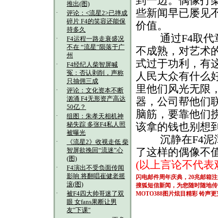
到一边。偶像打
推出(图)
些新闻早已屡见
·
评论：<流星2>已摔成
碎片 F4的笑容还能保
价值。
持多久
通过F4取代章
·
F4运程一路走衰盛况
不在 “流星”陨落于广
不成熟，对艺术
州
式过于功利，有
·
F4经纪人柴智屏喊
冤：否认剥削，声称
人民大众有什么
只抽佣三成
里他们风光无限
·
评论：文化资本不断
汹涌 F4无形资产高达
器，公司帮他们
50亿？
脑筋，要靠他们
·
组图：朱孝天相机神
秘失踪 多张F4私人照
该拿的钱也别想
被曝光
沉静在F4泥潭
·
《流星2》收视走低 柴
了这样的偶像不
智屏欲挽回“流迷”心
(图)
(以上言论不代表
·
F4演出不受负面传闻
影响 将翻唱崔健老摇
闪电邮件周年庆典，20兆邮箱
滚(图)
搜狐短信新闻，为您随时随地传
·
被F4四大帅哥迷了双
MOTO388图片炫目精彩
铃声更
眼 女fans果断让男
友"下课"