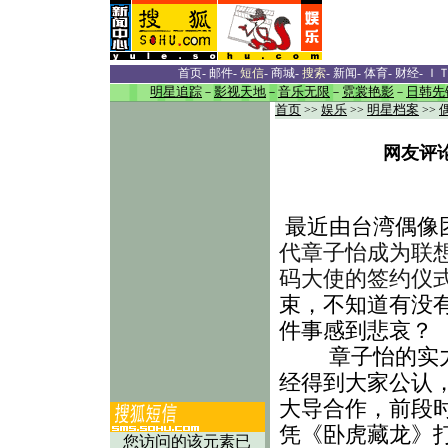
首页
-
邮件
-
短信
-
商城
-
搜索
-
新闻
-
体育
-
财经
-
Ｉ
明星追踪
－
影视天地
－
音乐无限
－
霓裳艳影
－
日韩先
首页
>>
娱乐
>>
明星档案
>>
网友评
 最近由台湾偶像
代章子怡成为联想
码大使的签约仪
束，不知道有没
件事感到悲哀？
章子怡的实力
经得到大家公认
大导合作，前段
凭《卧虎藏龙》