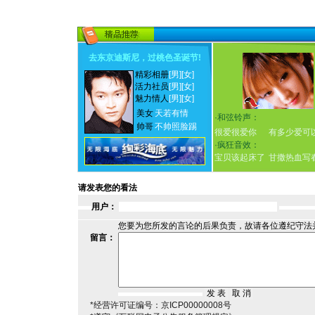
去东京迪斯尼，过桃色圣诞节
!
精彩相册
[男]
[女]
活力社员
[男]
[女]
魅力情人
[男]
[女]
美女
天若有情
·
和弦铃声：
帅哥
不帅照脸踢
很爱很爱你
有多少爱可
·
疯狂音效：
宝贝该起床了
甘撒热血写
请发表您的看法
用户：
您要为您所发的言论的后果负责，故请各位遵纪守法
留言：
*经营许可证编号：京ICP00000008号