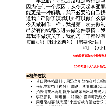
李亚鹏：寻找后路就是转行是吗
因为任何一个原因，从今天起李亚鹏
能更是一种解脱，我不必要给自己找
道我自己除了演戏以外可以做什么事
今天做制作一样，我是第一次去做制
己所有的钱都放进去做这件事情，我
算我不做演员了，我的房子车都
页面功能 【
我来说两句
】【
我要“揪”错
】
印
】 【
关闭
短信投票赢取榜中榜颁奖
2003年度十大“娱乐看点
■
相关连接
昔日男搭档爆料：周迅当年曾在夜总会唱
张纪中将拍《神雕》 周迅、李亚鹏继续出
拍激情戏不再用替身 周迅亲自出马春光大
李亚鹏瓮、周迅粗--《射雕》怪声吓跑观
周迅暑期要“谈恋爱” 小室哲哉有望做音乐