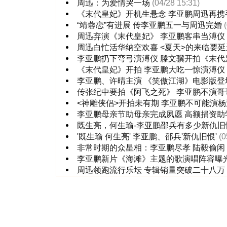
周迅：为爱情哭一场
(04/28 15:31)
《末代皇妃》开机生悬念 李亚鹏周迅再携
“靖蓉恋”有进展 传李亚鹏五一与周迅完婚
周迅弃演《末代皇妃》 李亚鹏客串当溥仪
周迅白忙活华纳空欢喜 <夏天>的来临要延
李亚鹏扔下弯弓演溥仪 滕文骥开拍《末代
《末代皇妃》开拍 李亚鹏大吃一惊演溥仪
李亚鹏、许晴主演 《笑傲江湖》电影版登
传张纪中要拍《阿飞之死》 李亚鹏不演哥
<神雕侠侣>开拍未有期 李亚鹏不可能演杨
李亚鹏母亲节助母亲完成夙愿 高额捐资
既生亮，何生瑜-李亚鹏邵兵有多少新仇旧
'既生瑜 何生亮' 李亚鹏、邵兵'新仇旧恨'
(0
非常时期的众星相：李亚鹏尽孝 陆毅偷闲
李亚鹏新片《海滩》主题的歌演唱阵容曝
周迅领跑流行乐坛 专辑销量突破二十八万