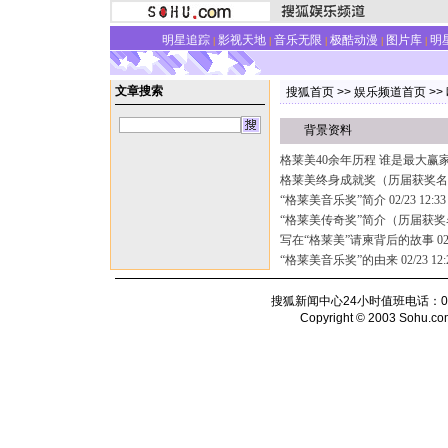
明星追踪
影视天地
音乐无限
极酷动漫
图片库
明
|
|
|
|
|
文章搜索
搜狐首页
>>
娱乐频道首页
>>
背景资料
格莱美40余年历程 谁是最大赢
格莱美终身成就奖（历届获奖名
“格莱美音乐奖”简介
02/23 12:33
“格莱美传奇奖”简介（历届获
写在“格莱美”请柬背后的故事
02
“格莱美音乐奖”的由来
02/23 12:
搜狐新闻中心24小时值班电话：010-6
Copyright © 2003 Sohu.com I