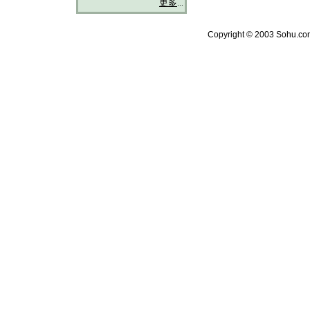
更多
...
Copyright © 2003 Sohu.com 