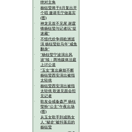
绝对主角
·
杨钰莹将于8月复出开
个唱 邀请毛宁做嘉宾
(图)
·
神龙见首不见尾 谢霆
锋杨钰莹与记者玩"捉
迷藏"
·
不惜代价争得欧洲巡
演 杨钰莹欲马年"咸鱼
翻身"
·
"杨钰莹宁波演出风
波"续：两地媒体法庭
上讨公道
·
"玉女"复出麻烦不断
杨钰莹西安演出被指
太轻佻
·
杨钰莹西安演出被指
太轻佻 歌迷见面会拒
见记者
·
歌友会戒备森严 杨钰
莹扮“公主”午夜出场
(图)
·
从玉女歌手到成熟女
人 "秘史"被抖落后的
杨钰莹