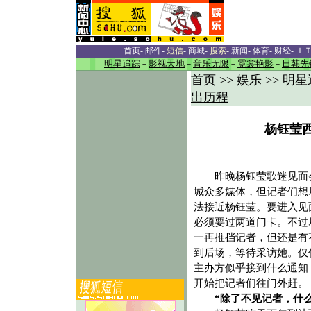
首页
-
邮件
-
短信
-
商城
-
搜索
-
新闻
-
体育
-
财经
-
Ｉ
明星追踪
－
影视天地
－
音乐无限
－
霓裳艳影
－
日韩先
首页
>>
娱乐
>>
明星
出历程
杨钰莹
昨晚杨钰莹歌迷见面
城众多媒体，但记者们想
法接近杨钰莹。要进入见
必须要过两道门卡。不过
一再推挡记者，但还是有
到后场，等待采访她。仅
主办方似乎接到什么通知
开始把记者们往门外赶。
“除了不见记者，什么