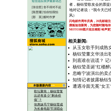
短信追踪美伊最新动态
者，杨钰莹歌友会的票提
[张信哲]
舍不得对不起
地对记者说：“我今天已经
[陈慧珊]
怕你怕我怕
风）
[那 英]
醒时作梦
闪电邮件周年庆典，20兆邮箱
搜狐短信新闻，为您随时随地传
MOTO388图片炫目精彩
铃声更
相关新闻:
从玉女歌手到成熟女
杨钰莹董文华淡出歌
到底谁在说谎？ 
杨钰莹圣诞"红楼醉
忽略宁波演出的卖
知情记者披露杨钰莹
本版最新内容
遭遇冷面无冕"女王
·
歌坛聚焦：杨钰莹复
出还有多少“剩余价
值”？
·
张惠妹毛宁杨钰莹成
为长春电影节演唱会