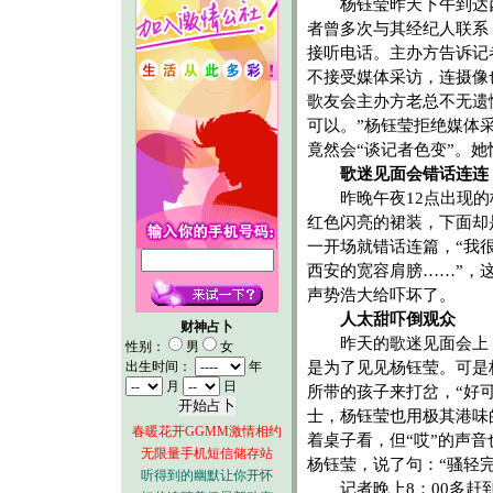
杨钰莹昨天下午到达
者曾多次与其经纪人联系
接听电话。主办方告诉记
不接受媒体采访，连摄像
歌友会主办方老总不无遗
可以。”杨钰莹拒绝媒体
竟然会“谈记者色变”。她
歌迷见面会错话连连
昨晚午夜12点出现的
红色闪亮的裙装，下面却
一开场就错话连篇，“我
西安的宽容肩膀……”，
声势浩大给吓坏了。
人太甜吓倒观众
财神占卜
昨天的歌迷见面会上，
性别：
男
女
出生时间：
年
是为了见见杨钰莹。可是
月
日
所带的孩子来打岔，“好
士，杨钰莹也用极其港味
春暖花开GGMM激情相约
着桌子看，但“哎”的声
无限量手机短信储存站
杨钰莹，说了句：“骚轻完
听得到的幽默让你开怀
记者晚上8：00多赶到