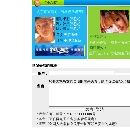
去东京迪斯尼，过桃色圣诞节
!
精彩相册
[男]
[女]
活力社员
[男]
[女]
魅力情人
[男]
[女]
美女
天若有情
·
和弦铃声：
帅哥
不帅照脸踢
很爱很爱你
有多少爱可
·
疯狂音效：
宝贝该起床了
甘撒热血写
请发表您的看法
用户：
您要为您所发的言论的后果负责，故请各位遵纪守法
留言：
*经营许可证编号：京ICP00000008号
*遵守《互联网电子公告服务管理规定》
*遵守《全国人大常委会关于维护互联网安全的规定》