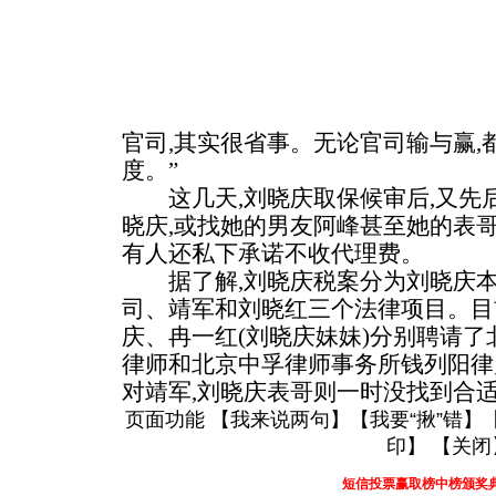
官司,其实很省事。无论官司输与赢,
度。”
这几天,刘晓庆取保候审后,又先
晓庆,或找她的男友阿峰甚至她的表
有人还私下承诺不收代理费。
据了解,刘晓庆税案分为刘晓庆本
司、靖军和刘晓红三个法律项目。目
庆、冉一红(刘晓庆妹妹)分别聘请
律师和北京中孚律师事务所钱列阳律
对靖军,刘晓庆表哥则一时没找到合适
页面功能 【
我来说两句
】【
我要“揪”错
】
印
】 【
关闭
短信投票赢取榜中榜颁奖