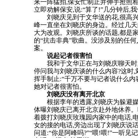
来一阵猛拍,保安忙制止并伸手抢照相
立即劝解保安,说:“算了!”几分钟后
刘晓庆见到于文华送的花,很高兴
峰一直坐在刘晓庆的身边。经过几天
大为改观。刘晓庆所谈的话题,都是
的“抗击非典”歌曲。没涉及别的任何
案。
说起记者很害怕
我和于文华正在与刘晓庆聊天时,
停问我与刘晓庆谈的什么内容?这时,
挥手制止:“千万不要与记者说什么内
她对记者很害怕。
刘晓庆没有离开北京
根据李年的透露,刘晓庆为躲避媒
体曝刘晓庆已离开北京赴外地休养。昨
着拨打刘晓庆玫瑰园内家中的电话,
女的接的电话,旁边出现了刘晓庆说
问道:“你是阿峰吗?”“喂!喂!”一听