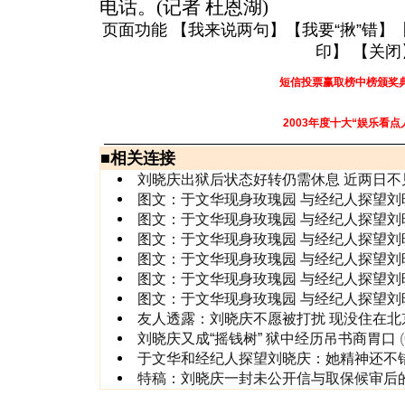
电话。(记者 杜恩湖)
页面功能 【
我来说两句
】【
我要“揪”错
】
印
】 【
关闭
短信投票赢取榜中榜颁奖
2003年度十大“娱乐看点
■
相关连接
刘晓庆出狱后状态好转仍需休息 近两日不
图文：于文华现身玫瑰园 与经纪人探望刘晓
图文：于文华现身玫瑰园 与经纪人探望刘晓
图文：于文华现身玫瑰园 与经纪人探望刘晓
图文：于文华现身玫瑰园 与经纪人探望刘晓
图文：于文华现身玫瑰园 与经纪人探望刘晓
图文：于文华现身玫瑰园 与经纪人探望刘晓
友人透露：刘晓庆不愿被打扰 现没住在北
刘晓庆又成“摇钱树” 狱中经历吊书商胃口
于文华和经纪人探望刘晓庆：她精神还不
特稿：刘晓庆一封未公开信与取保候审后