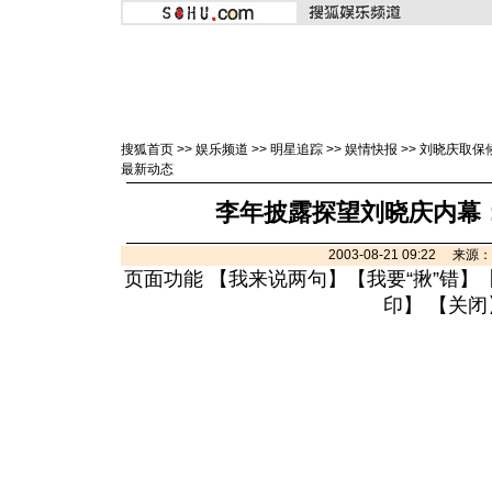
搜狐首页
>>
娱乐频道
>>
明星追踪
>>
娱情快报
>>
刘晓庆取保
最新动态
李年披露探望刘晓庆内幕
2003-08-21 09:22 来
页面功能 【
我来说两句
】【
我要“揪”错
】
印
】 【
关闭