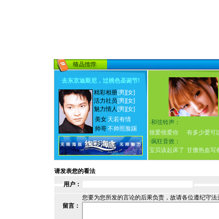
去东京迪斯尼，过桃色圣诞节
!
精彩相册
[男]
[女]
活力社员
[男]
[女]
魅力情人
[男]
[女]
美女
天若有情
·
和弦铃声：
帅哥
不帅照脸踢
很爱很爱你
有多少爱可
·
疯狂音效：
宝贝该起床了
甘撒热血写
请发表您的看法
用户：
您要为您所发的言论的后果负责，故请各位遵纪守法
留言：