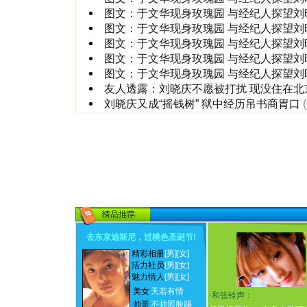
图文：于文华现身玫瑰园 与经纪人探望刘晓
图文：于文华现身玫瑰园 与经纪人探望刘晓
图文：于文华现身玫瑰园 与经纪人探望刘晓
图文：于文华现身玫瑰园 与经纪人探望刘晓
图文：于文华现身玫瑰园 与经纪人探望刘晓
友人透露：刘晓庆不愿被打扰 现没住在北
刘晓庆又成“摇钱树” 狱中经历吊书商胃口
去东京迪斯尼，过桃色圣诞节
!
精彩相册
[男]
[女]
活力社员
[男]
[女]
魅力情人
[男]
[女]
美女
天若有情
·
和弦铃声：
帅哥
不帅照脸踢