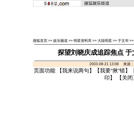
搜狐首页
>>
娱乐频道
>>
明星资料库
>>
大陆明星
>>
于文华
>
探望刘晓庆成追踪焦点 于
2003-08-21 13:08 来
页面功能 【
我来说两句
】【
我要“揪”错
】
印
】 【
关闭