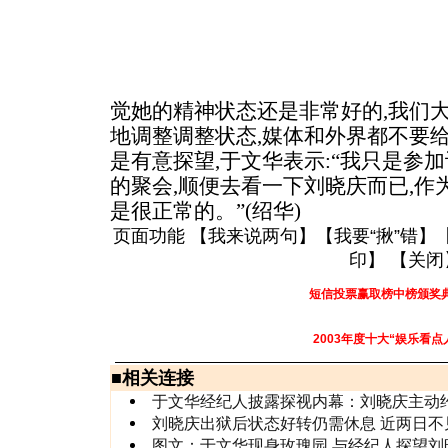
觉她的精神状态还是非常好的,我们
地调整调整状态,媒体和外界都不要
是有意探望,于文华表示:“我只是参
的聚会,顺便去看一下刘晓庆而已,
是很正常的。”(绍华)
页面功能 【
我来说两句
】【
我要“揪”错
】
印
】 【
关闭
短信投票赢取榜中榜颁奖
2003年度十大“娱乐看点
■
相关连接
于文华经纪人披露探视内幕：刘晓庆主动
刘晓庆出狱后状态好转仍需休息 近两日不
图文：于文华现身玫瑰园 与经纪人探望刘晓