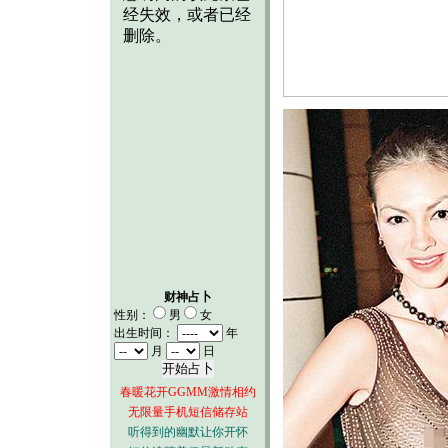
财神占卜
性别：
男
女
出生时间：
年
月
日
春暖花开GGMM激情相约
无限量手机短信储存站
听得到的幽默让你开怀