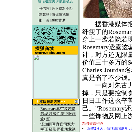
短信追踪美伊最新动态
[张信哲]
舍不得对不起
[陈慧珊]
怕你怕我怕
[那 英]
醒时作梦
据香港媒体报
纤瘦了的Rose
穿上一袭若隐若
Rosemary
计，对方还无限量
价值三十多万的Sc
Charles Jo
真是省了不少钱
一向对朱古力有偏
掉，只是要控制
日日工作这么辛
本版最新内容
己。”Rosem
·
Rosemary真空装若隐
若现 超级性感征服观
一些饰物及网上
众(图)
精彩短语推荐
·
汤加丽写真官司双方
浪漫2月天，情话绵绵绕耳
举证 摄影师张旭龙谈