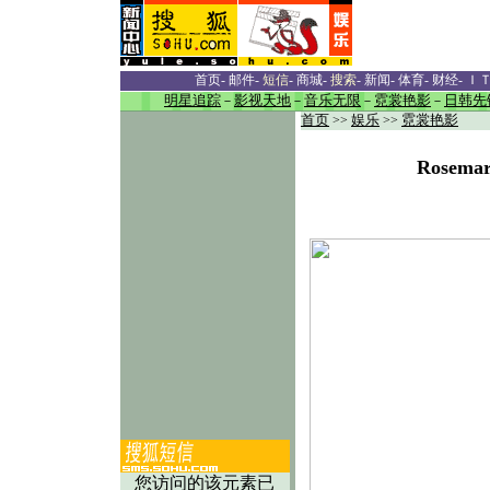
首页
-
邮件
-
短信
-
商城
-
搜索
-
新闻
-
体育
-
财经
-
Ｉ
明星追踪
－
影视天地
－
音乐无限
－
霓裳艳影
－
日韩先
首页
>>
娱乐
>>
霓裳艳影
Rose