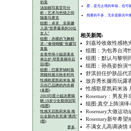
初衷
爱，是无止境的幸福，也可
·
汤加丽写真官司分
析：艺术与色情之间
我要的不多，无非是眼光中
隔着马赛克
·
组图：卓灵、吴英娜
入选“世界最美的50位
女人”
相关新闻:
·
组图：赤裸的飞舞精
刘嘉玲收敛性感艳光
灵--“春情蝴蝶”焦媛写
真集
组图：为包养台湾性
·
全美华埠小姐选美名
组图：默认与黎明
单出炉 邓贵美摘夺后
冠(图)
组图：孙燕姿扮演“
·
组图：巴塞罗纳时装
舒淇担任护肤品代言
周模特展示秋冬时尚
·
放弃秀长腿而玩露
性感歌星凯莉米洛 展
示自己品牌的内衣裤
性感歌星凯莉米洛 
(多图)
Rosemary﹕男友
·
2003印度小姐决赛揭
晓:19岁少女获得冠军
组图:真空上阵演绎
(组图)
Rosemary大做运
·
性感天后凯莉米洛 推
出全新内衣充满"诱惑"
Rosemary新年希
(图)
不满女儿高调谈情 Ros
更多
...