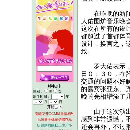
在昨晚的新闻发
大佑围炉音乐晚
这次在所有的设
都超过了首都体
设计，换言之，
致。
罗大佑表示，原
日０：３０，在
交通的问题不好
财神占卜
的嘉宾张亚东、
性别：
男
女
晚的亮相增添了
出生时间：
年
月
日
由于这次演出票
春暖花开GGMM激情相约
感到非常遗憾，
无限量手机短信储存站
听得到的幽默让你开怀
还会再办，不过