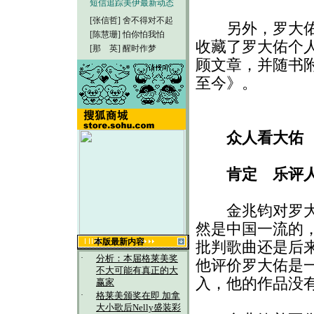
短信追踪美伊最新动态
[张信哲]
舍不得对不起
另外，罗大佑的
[陈慧珊]
怕你怕我怕
收藏了罗大佑个
[那 英]
醒时作梦
顾文章，并随书
至今》。
众人看大佑
肯定 乐评
金兆钧对罗大佑
然是中国一流的
本版最新内容
批判歌曲还是后
·
分析：本届格莱美奖
他评价罗大佑是
不大可能有真正的大
入，他的作品没
赢家
·
格莱美颁奖在即 加拿
大小歌后Nelly盛装彩