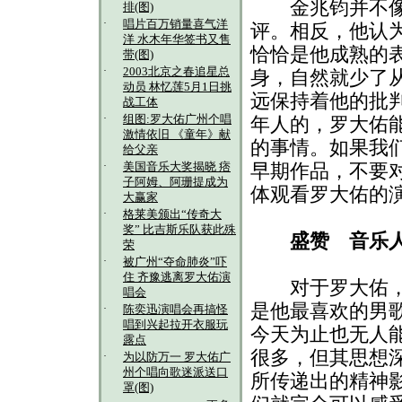
金兆钧并不像其
排(图)
·
唱片百万销量喜气洋
评。相反，他认为
洋 水木年华签书又售
恰恰是他成熟的
带(图)
·
2003北京之春追星总
身，自然就少了
动员 林忆莲5月1日挑
远保持着他的批判
战工体
·
组图:罗大佑广州个唱
年人的，罗大佑
激情依旧 《童年》献
的事情。如果我
给父亲
·
美国音乐大奖揭晓 痞
早期作品，不要
子阿姆、阿珊提成为
体观看罗大佑的
大赢家
·
格莱美颁出“传奇大
奖” 比吉斯乐队获此殊
盛赞 音乐
荣
·
被广州“夺命肺炎”吓
住 齐豫逃离罗大佑演
对于罗大佑，歌
唱会
是他最喜欢的男
·
陈奕迅演唱会再搞怪
唱到兴起拉开衣服玩
今天为止也无人
露点
很多，但其思想
·
为以防万一 罗大佑广
州个唱向歌迷派送口
所传递出的精神
罩(图)