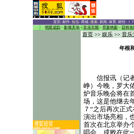
首页
-
邮件
-
短信
-
商城
-
搜索
-
新闻
-
体育
-
财经
-
Ｉ
明星追踪
－
影视天地
－
音乐无限
－
霓裳艳影
－
日韩先
首页
>>
娱乐
>>
音乐
年根
信报讯（记
峥）今晚，罗大
炉音乐晚会将在
场，这是他继去年
７”之后再次正式
演出市场亮相，
首次在北京举办
唱会，成败在此