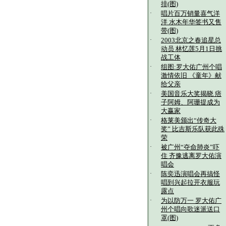
排(图)
·
唱片百万销量喜气洋
洋 水木年华签书又售
带(图)
·
2003北京之春追星总
动员 林忆莲5月1日挑
战工体
·
组图:罗大佑广州个唱
激情依旧 《童年》献
给父亲
·
美国音乐大奖揭晓 痞
子阿姆、阿珊提成为
大赢家
·
格莱美颁出“传奇大
奖” 比吉斯乐队获此殊
荣
·
被广州“夺命肺炎”吓
住 齐豫逃离罗大佑演
唱会
·
陈奕迅演唱会再搞怪
唱到兴起拉开衣服玩
露点
·
为以防万一 罗大佑广
州个唱向歌迷派送口
罩(图)