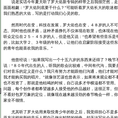
说老实话今年夏天听了罗大佑新专辑的样带之后我很茫然，走
面面相觑：“罗大佑到底要干什么？”可能听着罗大佑长大的歌迷
我们熟悉的大佑，写的是打动我们心灵的歌。
然而时代在变，科技在发展，罗大佑也在变，４８岁的人不可
态。同时他也很矛盾，这种矛盾挣扎不仅体现在歌里，也体现在他
听众定位在２５－４５岁的人，但是他又说：“也希望有些音乐是
的，比如大学２、３年级的年轻人，让他们在启蒙阶段接受这些东
的青年也能喜欢我的音乐。”
他曾经说：“如果我写出一个十五六岁的东西来还得了？晚节不
说：“８０年代出生的人，听我的歌会比较难，中间有代沟，我要
们对音乐的定义是什么？我只有努力才能跟他们沟通，他们才能对
我才能购买我的唱片。”就像张艺谋也曾表示，如果将来观众都不
也不投资了，那就是他枯竭的时候，自己说多才华横溢都不管用。
问题，每个创作者都希望越多人接受他的作品越好，这很正常。但
不看好包罗万象的定位，就像现在越来越没劲的春节晚会一样，你
家全不领情。
尤其听了罗大佑用来取悦青少年的歌之后，我觉得担心不是多
亚东这样的新锐音乐人帮自己做出时髦的编曲，却无法写出今天的