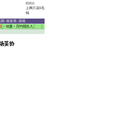
95933
上网只花6毛
钱
出国
-
校友录
-
游戏
宝
－
动漫
－
只约陌生人
场妥协