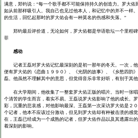
满意，郑钧说：“每一个歌手都不可能保持持久的创造力。罗大佑
如从前那样吸引人。我自己也见过他本人，和记忆中的并不一样。
的生活，回忆起那时的罗大佑会有一种莫名的伤感和失落。”
郑钧最后评价道，无论如何，罗大佑都是华语歌坛一个里程碑
菲
感动
记者王磊对罗大佑记忆最深刻的是初一那年的冬天。一次，他
便有罗大佑的《恋曲１９９０》、《光阴的故事》、《乡愁四韵》
磊。他虽然不理解其中的意思，但觉得音乐非常好听，有别于其他
在大学期间，他收集了一整套罗大佑正版的唱片。当时一张唱
个清苦的学生而言，着实不易。王磊说罗大佑影响了他的成长。罗
彩，沉重的悲哀感，对他影响最深。王磊第一次采访罗大佑是２０
个记者，他本不应该过分激动，但见到罗大佑却有种被击溃的感觉
在，王磊已经成为一个成熟的记者，但罗大佑作品以及其透露出的
着深刻的影响。