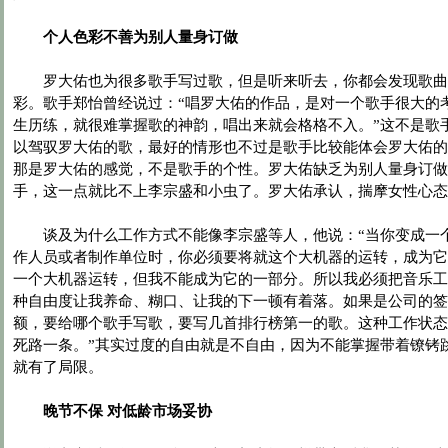
个人色彩不善为别人量身订做
罗大佑也为很多歌手写过歌，但是听来听去，你都会发现歌曲
彩。歌手郑怡曾经说过：“唱罗大佑的作品，是对一个歌手很大的
生历练，就很难掌握歌的神韵，唱出来就会格格不入。”这不是歌
以驾驭罗大佑的歌，最好的情形也不过是歌手比较能体会罗大佑的
那是罗大佑的感觉，不是歌手的个性。罗大佑缺乏为别人量身订做
手，这一点就比不上李宗盛和小虫了。罗大佑承认，揣摩女性心态
谈及为什么工作方式不能像李宗盛等人，他说：“当你变成一
作人员或者制作单位时，你必须要将就这个大机器的运转，成为它
一个大机器运转，但我不能成为它的一部分。所以我必须把音乐工
种自由度让我养命、糊口、让我的下一顿有着落。如果是公司的签
额，要给哪个歌手写歌，要写几首排行榜第一的歌。这种工作状态
死路一条。”其实过度的自由就是不自由，因为不能掌握带着镣铐
就有了局限。
晚节不保 对低龄市场妥协