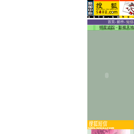
首页
-
邮件
-
短信
明星追踪
－
影视天地