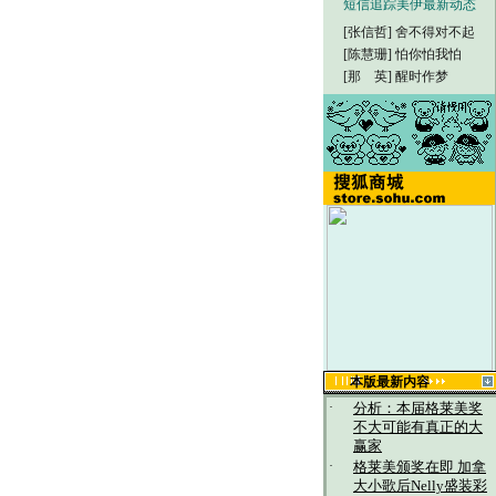
短信追踪美伊最新动态
[张信哲]
舍不得对不起
[陈慧珊]
怕你怕我怕
[那 英]
醒时作梦
本版最新内容
·
分析：本届格莱美奖
不大可能有真正的大
赢家
·
格莱美颁奖在即 加拿
大小歌后Nelly盛装彩