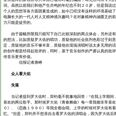
词。虽然以前我们和他产生共鸣的年纪也不到２０岁，但是我说过
个人的思想等各方面因素造成的，如今已经没有这样的环境基础了
电脑长大的一代人对人文精神感兴趣吗？在对象精神内涵匮乏的前
力只能是徒劳的。
由于篇幅所限我只能写下自己比较深刻的两点体会，另外还有
的想法，比如质疑罗大佑的唱功，质疑他的社会批判色彩过于刻意
定，质疑他的音乐不够丰富，质疑他在现场演唱时说太多无用的话
的创作都是经得起批评的，同时，基于音乐创作的严肃认真的批评
传音乐更有价值。
信报记者唐峥
众人看大佑
失落
当记者提到罗大佑时，郑钧毫不犹豫地回答：“在我上学期间
喜欢的两位歌手。那时候罗大佑《青春舞曲》每一章我都非常喜欢
０》、《恋曲１９９０》等我全都会唱。上学的时候对罗大佑有着
忆。”但是，郑钧并不想亲自去看罗大佑的演唱会，因为罗大佑后