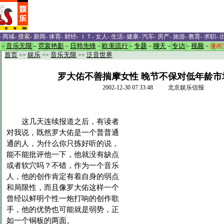
-
商城
-
搜索
-
新闻
-
体育
-
财经
-
ＩＴ
-
女人
-
生活
-
健康
-
汽车
-
房产
-
旅游
-
教育
-
求职
-
－
音乐无限
－
霓裳艳影
－
日韩先锋
－
欧美流行
－
专题
－
聊天
－
专访
－
视频
－
漫画
首页
>>
娱乐
>>
音乐无限
>>
泛音世界
罗大佑不善揣摩女性 晚节不保对低年龄市
2002-12-30 07:33:48 北京娱乐信报
这几天连续报道之后，有读者
对我说，既然罗大佑是一个普普通
通的人，为什么你只拣好听的说，
能不能批评他一下，他就没有缺点
或者软穴吗？不错，作为一个音乐
人，他的创作肯定有着自身的弱点
和局限性，而且像罗大佑这样一个
曾经以鲜明个性一炮打响的创作歌
手，他的优势也可能就是弱势，正
如一个铜板的两面。