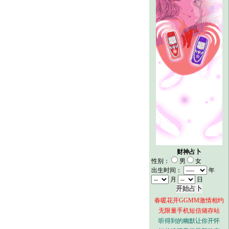
财神占卜
性别：
男
女
出生时间：
年
月
日
春暖花开GGMM激情相约
无限量手机短信储存站
听得到的幽默让你开怀