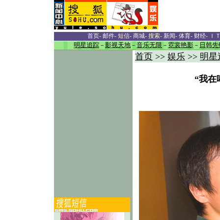
首页
-
邮件
-
短信
-
商城
-
搜索
-
新闻
-
体育
-
财经
-
Ｉ
明星追踪
－
影视天地
－
音乐无限
－
霓裳艳影
－
日韩先
首页
>>
娱乐
>>
明星
“我在