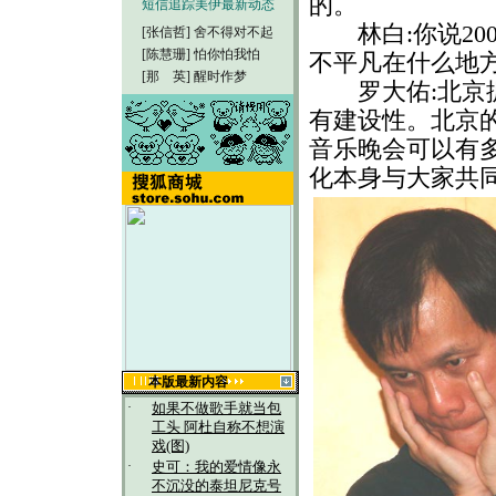
的。
短信追踪美伊最新动态
林白:你说20
[张信哲]
舍不得对不起
[陈慧珊]
怕你怕我怕
不平凡在什么地
[那 英]
醒时作梦
罗大佑:北京据
有建设性。北京的
音乐晚会可以有
化本身与大家共
本版最新内容
·
如果不做歌手就当包
工头 阿杜自称不想演
戏(图)
·
史可：我的爱情像永
不沉没的泰坦尼克号