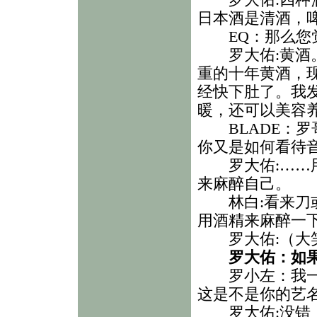
罗大佑:四种酒
日本酒是清酒，
EQ：那么您觉
罗大佑:黄酒。
重的十年黄酒，
经快下肚了。我
暖，还可以美容
BLADE：罗
你又是如何看待
罗大佑:……用
来麻醉自己。
林白:看来刀或
用酒精来麻醉一
罗大佑:（大
罗大佑：如
罗小左：我一直
这是不是你的艺
罗大佑:没错，