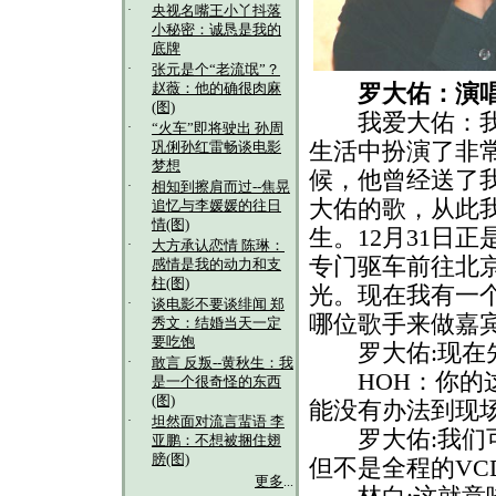
·
央视名嘴王小丫抖落
小秘密：诚恳是我的
底牌
·
张元是个“老流氓”？
赵薇：他的确很肉麻
罗大佑：演
(图)
我爱大佑：我是
·
“火车”即将驶出 孙周
生活中扮演了非
巩俐孙红雷畅谈电影
梦想
候，他曾经送了
·
相知到擦肩而过--焦晃
大佑的歌，从此
追忆与李媛媛的往日
情(图)
生。12月31日
·
大方承认恋情 陈琳：
专门驱车前往北
感情是我的动力和支
柱(图)
光。现在我有一
·
谈电影不要谈绯闻 郑
哪位歌手来做嘉
秀文：结婚当天一定
要吃饱
罗大佑:现在先
·
敢言 反叛--黄秋生：我
HOH：你的这
是一个很奇怪的东西
(图)
能没有办法到现
·
坦然面对流言蜚语 李
罗大佑:我们可
亚鹏：不想被捆住翅
膀(图)
但不是全程的VC
更多
...