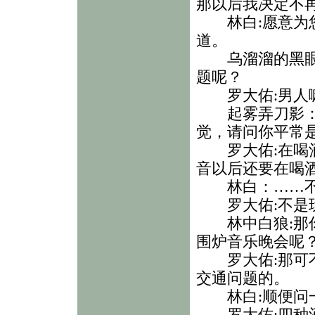
那以后我决定不
林白:愿意为您
道。
乌溜溜的黑眼珠
题呢？
罗大佑:男人嘛
起雾弄刀影：我
觉，请问你平常
罗大佑:在喝酒
音以后还要在喝
林白：……不
罗大佑:不是玩
林中白狼:那你
围炉音乐晚会呢
罗大佑:那可不
交通问题的。
林白:顺便问一