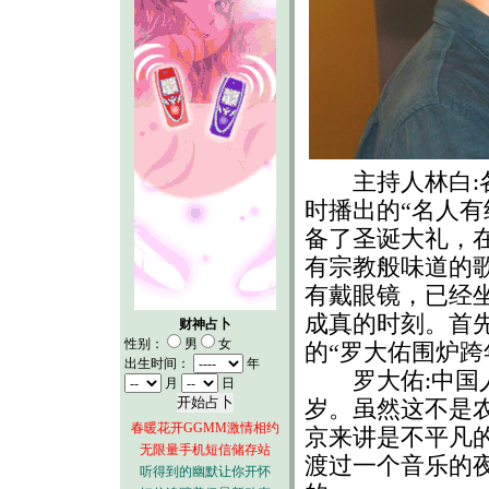
主持人林白:各
时播出的“名人有
备了圣诞大礼，
有宗教般味道的
有戴眼镜，已经坐
成真的时刻。首
财神占卜
性别：
男
女
的“罗大佑围炉跨
出生时间：
年
罗大佑:中国人
月
日
岁。虽然这不是农
春暖花开GGMM激情相约
京来讲是不平凡
无限量手机短信储存站
渡过一个音乐的
听得到的幽默让你开怀