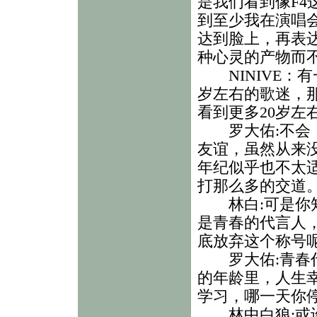
是我们看到像F
到至少我在演唱
达到脸上，再表
种心灵的产物而
NINIVE：有
岁左右的歌迷，那
看到更多20岁左
罗大佑:不会，
友谊，虽然从来
年纪似乎也不太
打那么多的交道
林白:可是你知
是青春的代言人
底放弃这个称号
罗大佑:青春代
的年龄里，人生
学习，哪一天你
林中白狼:或许