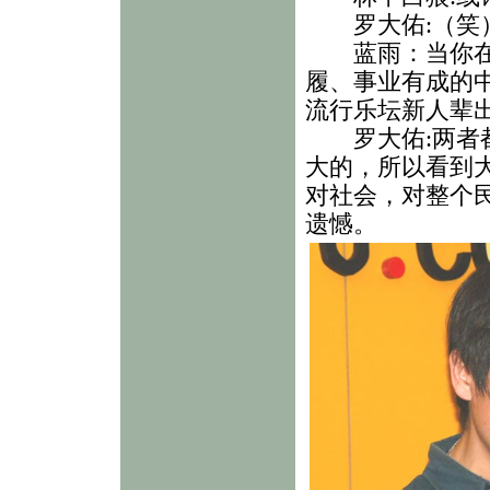
罗大佑:（笑）
蓝雨：当你在演
履、事业有成的
流行乐坛新人辈
罗大佑:两者都
大的，所以看到
对社会，对整个
遗憾。