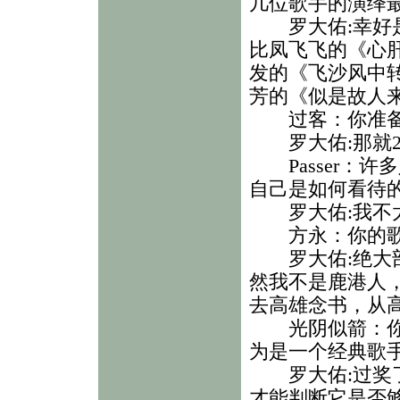
几位歌手的演绎
罗大佑:幸好是
比凤飞飞的《心
发的《飞沙风中
芳的《似是故人
过客：你准备什
罗大佑:那就20
Passer：许
自己是如何看待
罗大佑:我不太
方永：你的歌里
罗大佑:绝大部
然我不是鹿港人
去高雄念书，从
光阴似箭：你的
为是一个经典歌
罗大佑:过奖了
才能判断它是否