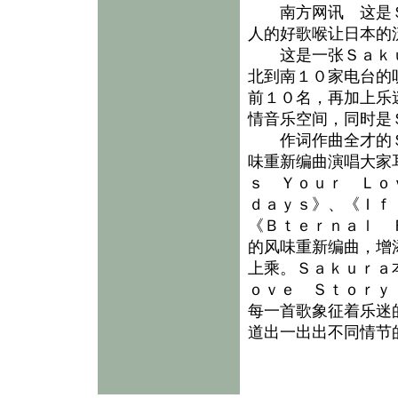
南方网讯 这是Ｓ
人的好歌喉让日本的
这是一张Ｓａｋｕ
北到南１０家电台的
前１０名，再加上乐
情音乐空间，同时是
作词作曲全才的Ｓ
味重新编曲演唱大家
ｓ Ｙｏｕｒ Ｌｏ
ｄａｙｓ》、《Ｉｆ
《Ｂｔｅｒｎａｌ 
的风味重新编曲，增
上乘。Ｓａｋｕｒａ
ｏｖｅ Ｓｔｏｒｙ
每一首歌象征着乐迷
道出一出出不同情节