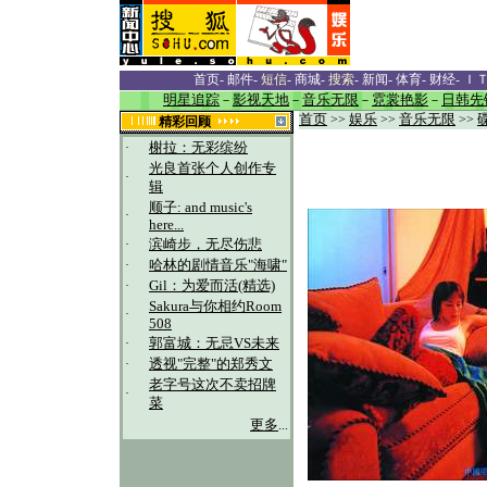
首页
-
邮件
-
短信
-
商城
-
搜索
-
新闻
-
体育
-
财经
-
Ｉ
明星追踪
－
影视天地
－
音乐无限
－
霓裳艳影
－
日韩先
首页
>>
娱乐
>>
音乐无限
>>
精彩回顾
·
榭拉：无彩缤纷
光良首张个人创作专
·
辑
顺子: and music's
·
here...
·
滨崎步，无尽伤悲
·
哈林的剧情音乐"海啸"
·
Gil：为爱而活(精选)
Sakura与你相约Room
·
508
·
郭富城：无忌VS未来
·
透视"完整"的郑秀文
老字号这次不卖招牌
·
菜
更多
...