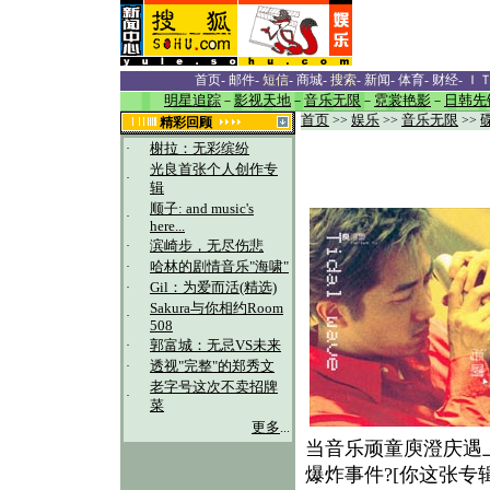
首页
-
邮件
-
短信
-
商城
-
搜索
-
新闻
-
体育
-
财经
-
Ｉ
明星追踪
－
影视天地
－
音乐无限
－
霓裳艳影
－
日韩先
首页
>>
娱乐
>>
音乐无限
>>
精彩回顾
·
榭拉：无彩缤纷
光良首张个人创作专
·
辑
顺子: and music's
·
here...
·
滨崎步，无尽伤悲
·
哈林的剧情音乐"海啸"
·
Gil：为爱而活(精选)
Sakura与你相约Room
·
508
·
郭富城：无忌VS未来
·
透视"完整"的郑秀文
老字号这次不卖招牌
·
菜
更多
...
当音乐顽童庾澄庆遇
爆炸事件?[你这张专