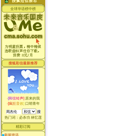
全球华语榜中榜
搜狐彩信最新推荐
·
[
和
弦
铃
声
]
原来的我
·
[
疯
狂
音
效
]
口哨青年
热门词：
必杀功
林忆莲
精彩订阅
新闻资讯