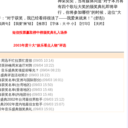
神采奕奕，当有媒体问道“对于本月将
有四个歌坛大奖的颁奖典礼即将举
行，你将参加哪些”的时候，这位“大
：“对于获奖，我已经看得很淡了——我爱来就来！” (舒彤)
说两句
】【
我要“揪”错
】【
推荐
】【字体：
大
中
小
】【
打印
】 【
关闭
】
短信投票赢取榜中榜颁奖典礼入场券
2003年度十大“娱乐看点人物”评选
 周迅不忙拉票忙度假
(09/05 10:14)
 那英孙楠周末迪厅对阵
(09/04 10:22)
 音乐盛典奖项提前曝光？
(09/04 08:23)
音乐盛典评选活动简介
(09/03 16:22)
典获奖名单(亚洲与国际部分)
(09/03 16:01)
典获奖名单(台湾地区)
(09/03 15:50)
典获奖名单(香港地区)
(09/03 15:48)
典获奖名单(内地部分)
(09/03 15:46)
盛典2002年台湾最佳男歌手
(09/03 15:12)
典2002年度内地最佳女歌手
(09/03 15:07)
02年音乐盛典颁奖典礼
(09/03 15:01)