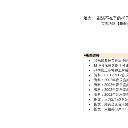
姐大”一副满不在乎的样子
页面功能 【
我来
■
相关连接
音乐盛典拉票最后冲刺
MTV音乐盛典倒计时
张学友王菲将称王封后
资料：CCTV-MTV
资料：2002年音乐盛
资料：2002年音乐盛
资料：2002年音乐盛
资料：2002年音乐盛
图文：王力宏当选音乐
图文：那英当选音乐盛
图文：宋祖英出席20