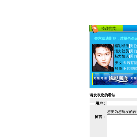
去东京迪斯尼，过桃色圣
精彩相册
[男]
[
活力社员
[男]
[
魅力情人
[男]
[
美女
天若有
帅哥
不帅照
请发表您的看法
用户：
您要为您所发的言
留言：