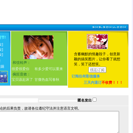
诞节
!
女]
女]
含蓄幽默的情趣段子，创意新
女]
颖的搞笑图片，让你看了就想
情
·
和弦铃声：
笑，笑了还想笑。
脸踢
很爱很爱你
有多少爱可以重来
·
疯狂音效：
订阅任何
彩信服务
宝贝该起床了
甘撒热血写春秋
三天内退订
不收费！！！
匿名发出
论的后果负责，故请各位遵纪守法并注意语言文明。