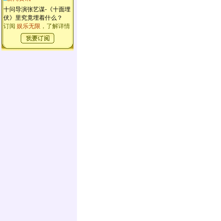
十问导演张艺谋-《十面埋
伏》里究竟埋着什么？
订阅
娱乐无限
，了解详情