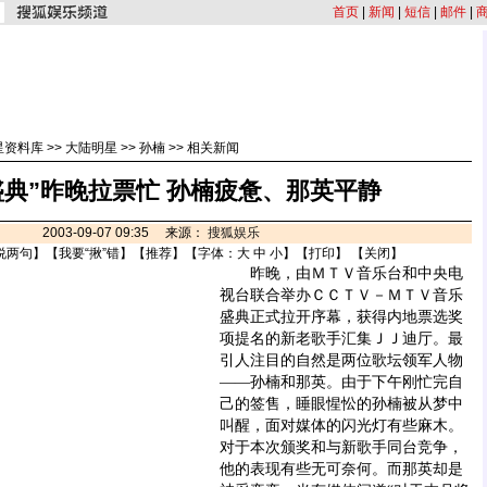
首页
|
新闻
|
短信
|
邮件
|
星资料库
>>
大陆明星
>>
孙楠
>>
相关新闻
盛典”昨晚拉票忙 孙楠疲惫、那英平静
2003-09-07 09:35 来源：
搜狐娱乐
说两句
】【
我要“揪”错
】【
推荐
】【字体：
大
中
小
】【
打印
】 【
关闭
】
昨晚，由ＭＴＶ音乐台和中央电
视台联合举办ＣＣＴＶ－ＭＴＶ音乐
盛典正式拉开序幕，获得内地票选奖
项提名的新老歌手汇集ＪＪ迪厅。最
引人注目的自然是两位歌坛领军人物
——孙楠和那英。由于下午刚忙完自
己的签售，睡眼惺忪的孙楠被从梦中
叫醒，面对媒体的闪光灯有些麻木。
对于本次颁奖和与新歌手同台竞争，
他的表现有些无可奈何。而那英却是