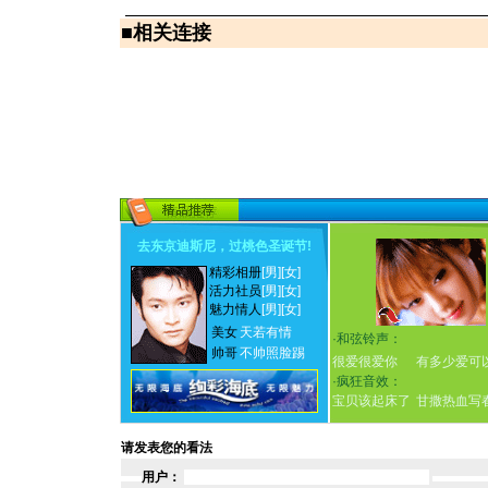
■
相关连接
去东京迪斯尼，过桃色圣诞节
!
精彩相册
[男]
[女]
活力社员
[男]
[女]
魅力情人
[男]
[女]
美女
天若有情
·
和弦铃声：
帅哥
不帅照脸踢
很爱很爱你
有多少爱可
·
疯狂音效：
宝贝该起床了
甘撒热血写
请发表您的看法
用户：