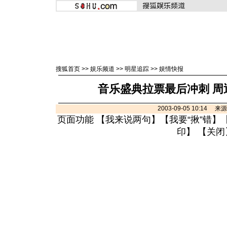
搜狐首页
>>
娱乐频道
>>
明星追踪
>>
娱情快报
音乐盛典拉票最后冲刺 周
2003-09-05 10:14 
页面功能 【
我来说两句
】【
我要“揪”错
】
印
】 【
关闭