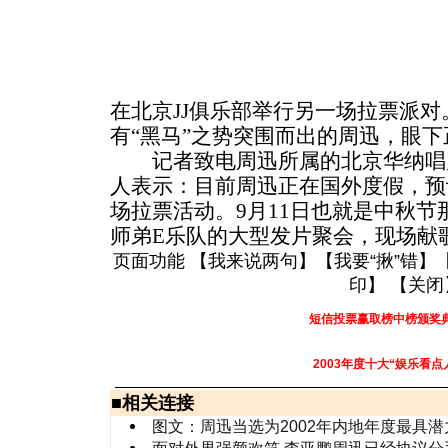
在北京JJ俱乐部举行另一场拉票派对
有“黑马”之势突围而出的周迅，眼
记者致电周迅所属的北京华纳唱
人表示：目前周迅正在国外度假，预
场拉票活动。9月11日也就是中秋
师弟E乐队的大型发片聚会，现场献
页面功能 【
我来说两句
】【
我要“揪”错
】
印
】 【
关闭
短信投票赢取榜中榜颁奖
2003年度十大“娱乐看点
■
相关连接
图文：周迅当选为2002年内地年度最具