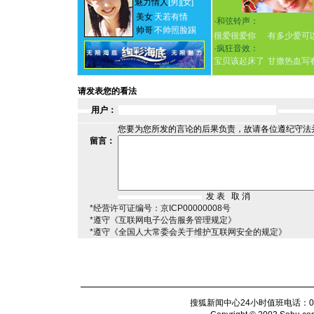
魅力情人
[男]
[女]
美女
天若有情
·
和弦铃声：
帅哥
不帅照脸踢
很爱很爱你
有多少爱可
·
疯狂音效：
宝贝该起床了
甘撒热血写
请发表您的看法
用户：
您要为您所发的言论的后果负责，故请各位遵纪守法
留言：
*经营许可证编号：京ICP00000008号
*遵守《互联网电子公告服务管理规定》
*遵守《全国人大常委会关于维护互联网安全的规定》
搜狐新闻中心24小时值班电话：010-6