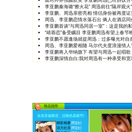
面对外界强颜欢笑 李亚鹏周迅已经协议分手
李亚鹏秦海璐“擦火花” 周迅前往“隔岸观火
李亚鹏、周迅亲密亮相 情侣身份被再度证实
周迅、李亚鹏恋情水落石出 俩人在酒店同
李亚鹏首谈“与周迅同居一室”：这是我的
“靖蓉恋”备受瞩目 李亚鹏周迅有望上春节
李亚鹏不愿逢场就提周迅：过多曝光对自
周迅、李亚鹏爱相随 马尔代夫度浪漫情人节
李亚鹏将入华纳旗下 有望与周迅一起唱歌
李亚鹏深情自白:我对周迅有一种承受和宽
去东京迪斯尼，过桃色圣诞节
!
精彩相册
[男]
[女]
活力社员
[男]
[女]