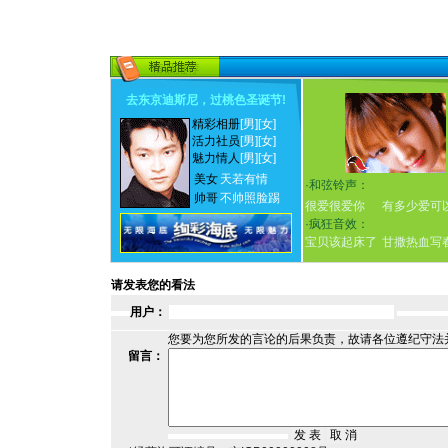
去东京迪斯尼，过桃色圣诞节
!
精彩相册
[男]
[女]
活力社员
[男]
[女]
魅力情人
[男]
[女]
美女
天若有情
·
和弦铃声：
帅哥
不帅照脸踢
很爱很爱你
有多少爱可
·
疯狂音效：
宝贝该起床了
甘撒热血写
请发表您的看法
用户：
您要为您所发的言论的后果负责，故请各位遵纪守法
留言：