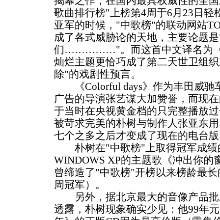
揭幕之作，在国内最具权威性的全国
歌曲排行榜"上榜第4周于6月23日
亚军的时候，"中歌榜"的联动网站TO
成了各式威胁论的天地，主要论题是
们……………"。而这首中文译名为
灿烂主题更恰巧成了第二天世卫组织对
除"的戏剧性预言。
《Colorful days》作为丰田
广告的导演张艺谋大加赞誉，而现在
于当时在央视黄金档的只完整播放过
被苛求完美的朴树与制作人张亚东用
七个之多之后才变成了现在的电台版
朴树在"中歌榜"上取得冠军成绩
WINDOWS XP的主题歌《冲出你的
曾缔造了"中歌榜"开榜以来榜龄最长
周冠军）。
另外，据北京最大的音像产品批
透露，朴树现象确实少见：他99年