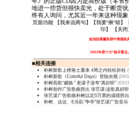
年》的正版CD因为是高价版（零售价
地进一些货但很快卖光，处于断货状
终有人询问，尤其近一年来这种现象
页面功能 【
我来说两句
】【
我要“揪”错
】
印
】 【
关闭
短信投票赢取榜中榜颁奖
2003年度十大“娱乐看点
■
相关连接
朴树新歌上榜卷土重来 4周之内轻松折桂
朴树新歌《Colorful Days》登陆央视
(04/
朴树高歌“威驰 ” 老谋子连夸“真好听”
(03/1
朴树创作广告歌曲胜出 张艺谋:这歌真
张艺谋广告歌曲朴树以近5万票的成绩胜
朴树、达达、E乐队“争夺”张艺谋广告音乐