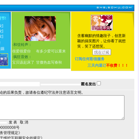
诞节
!
女]
女]
含蓄幽默的情趣段子，创意新
女]
颖的搞笑图片，让你看了就想
情
·
和弦铃声：
笑，笑了还想笑。
脸踢
很爱很爱你
有多少爱可以重来
·
疯狂音效：
订阅任何
彩信服务
宝贝该起床了
甘撒热血写春秋
三天内退订
不收费！！！
匿名发出
论的后果负责，故请各位遵纪守法并注意语言文明。
000008号
服务管理规定》
关于维护互联网安全的规定》