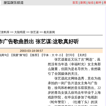
首页
|
新闻
|
短信
|
邮件
|
星资料库
>>
大陆明星
>>
张艺谋
>>
相关新闻
作广告歌曲胜出 张艺谋:这歌真好听
2003-03-18 08:57
说两句
】【
我要“揪”错
】【
推荐
】【字体：
大
中
小
】【
打印
】 【
关闭
】
张艺谋最近又玩了次“网选”，虽
然没有当年选《幸福时光》女主角那
么隆重，但因为是名导所为，依然吸
引了全国媒体的关注。
张艺谋此次网络选秀，意在为他
承拍的一则广告片选女主角与广告
歌，徐筠和朴树的音乐双双胜出。22
岁的青岛女孩儿徐筠去年毕业于上海
戏剧学院，在毕业后参加了电视剧
《蛇年警官》、《红楼丫头》的演