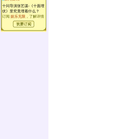
十问导演张艺谋-《十面埋
伏》里究竟埋着什么？
订阅
娱乐无限
，了解详情