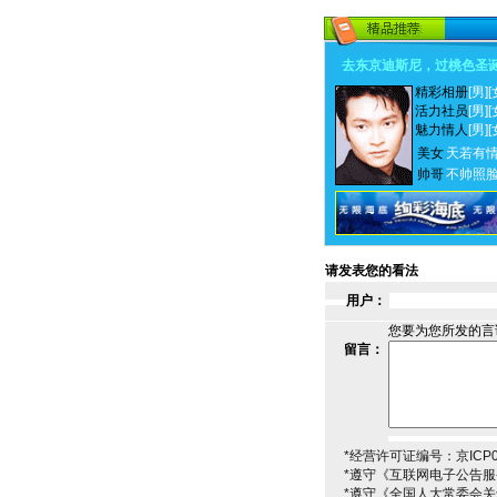
去东京迪斯尼，过桃色圣
精彩相册
[男]
[
活力社员
[男]
[
魅力情人
[男]
[
美女
天若有
帅哥
不帅照
请发表您的看法
用户：
您要为您所发的言
留言：
*经营许可证编号：京ICP00
*遵守《互联网电子公告
*遵守《全国人大常委会