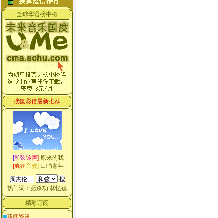
全球华语榜中榜
搜狐彩信最新推荐
·
[
和
弦
铃
声
]
原来的我
·
[
疯
狂
音
效
]
口哨青年
热门词：
必杀功
林忆莲
精彩订阅
新闻资讯