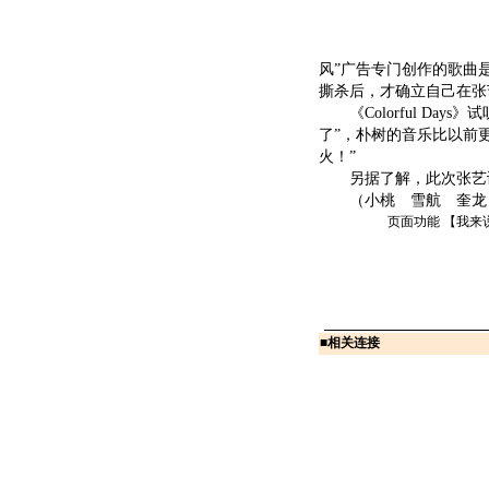
风”广告专门创作的歌曲是《
撕杀后，才确立自己在张
《Colorful Da
了”，朴树的音乐比以前
火！”
另据了解，此次张艺谋
（小桃 雪航 奎龙
页面功能 【
我来
■
相关连接