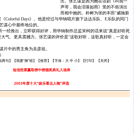
出。张艺谋是因为她在话剧《叫我一
声哥，我会泪落如雨》里的不俗演出
而相中她的。朴树为张的丰田“威驰新
Colorful Days》。他是经过与华纳唱片旗下达达乐队、E乐队的同门
艺谋心中最终地位的。
ys》试听一经推出，立即获得好评，用华纳制作总监宋柯的话来说“真是好听死
更大气、更具震撼力。张艺谋的评价是“这歌好听，这歌真好听，一定会
片中的男主角为吴彦祖。
）
说两句
】【
我要“揪”错
】【
推荐
】【字体：
大
中
小
】【
打印
】 【
关闭
】
短信投票赢取榜中榜颁奖典礼入场券
2003年度十大“娱乐看点人物”评选