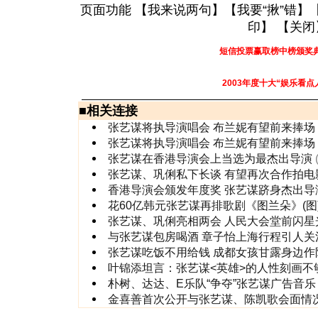
页面功能 【
我来说两句
】【
我要“揪”错
】
印
】 【
关闭
短信投票赢取榜中榜颁奖
2003年度十大“娱乐看点
■
相关连接
张艺谋将执导演唱会 布兰妮有望前来捧场
张艺谋将执导演唱会 布兰妮有望前来捧场
张艺谋在香港导演会上当选为最杰出导演
张艺谋、巩俐私下长谈 有望再次合作拍电
香港导演会颁发年度奖 张艺谋跻身杰出导
花60亿韩元张艺谋再排歌剧《图兰朵》(图
张艺谋、巩俐亮相两会 人民大会堂前闪星
与张艺谋包房喝酒 章子怡上海行程引人关
张艺谋吃饭不用给钱 成都女孩甘露身边作
叶锦添坦言：张艺谋<英雄>的人性刻画不
朴树、达达、E乐队“争夺”张艺谋广告音乐
金喜善首次公开与张艺谋、陈凯歌会面情