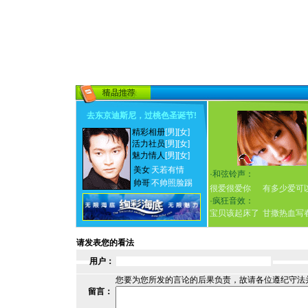
去东京迪斯尼，过桃色圣诞节
!
精彩相册
[男]
[女]
活力社员
[男]
[女]
魅力情人
[男]
[女]
美女
天若有情
·
和弦铃声：
帅哥
不帅照脸踢
很爱很爱你
有多少爱可
·
疯狂音效：
宝贝该起床了
甘撒热血写
请发表您的看法
用户：
您要为您所发的言论的后果负责，故请各位遵纪守法
留言：