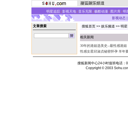
明星追踪
影视天地
音乐无限
极酷动漫
图片库
明
|
|
|
|
|
影视动态
|
文章搜索
搜狐首页
>>
娱乐频道
>>
明星
相关新闻
30年的港姐选美史--最性感港
性感女星邱淑贞秘密怀孕 羊年要
搜狐新闻中心24小时值班电话：010-6
Copyright © 2003 Sohu.com I