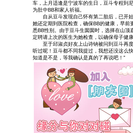
车，上月适逢是宁波车的生日，豆斗专程到
为肚中BB和家人祈福。
自从豆斗发现自己怀有第二胎后，已开始
她还定期到医院检查，确保BB的健康，早前
悉BB性别。由于豆斗生囡囡时，选择在山顶
定聘请上次的医生为她检查，以确保母子健
至于邱淑贞好友上山诗钠被问到豆斗再度怀
听过呢！豆斗都不同我提过，我想还没这么快
知道是不是，等我确认是真的了再说吧！”