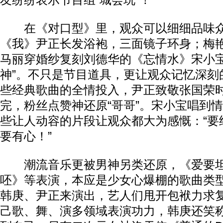
友纷纷表示节目组“城会玩”！
在《对口型》里，观众可以细细品味众
《我》尹正长发浴袍，三面镜子环身；梅
马丽穿婚纱复刻刘德华的《忘情水》宋小宝
神”。不只是节目道具，更让观众记忆深刻
些经典歌曲的全情投入，尹正致敬张国荣
完，粉丝点赞神还原“哥哥”。宋小宝唱到
些让人动容的片段让观众都大为感慨：“要
要有心！”
潮流音乐更被男神另类还原，《爱要坦荡
呸》等表演，本应是少女心爆棚的歌曲类
韩庚、尹正来演出，艺人们甩开包袱力求
己歌、舞、演多领域表演功力，韩庚还笑