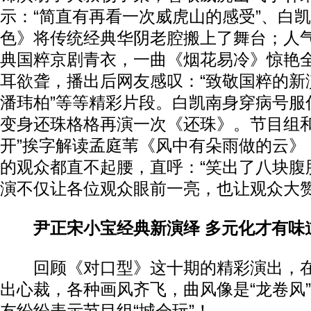
示：“简直有再看一次威虎山的感受”、白
色》将传统经典华阴老腔搬上了舞台；人
典国粹京剧青衣，一曲《烟花易冷》惊艳
耳欲聋，播出后网友感叹：“致敬国粹的新
潘玮柏”等等精彩片段。白凯南身穿病号服
变身还珠格格再演一次《还珠》。节目组和
开”挨字解读孟庭苇《风中有朵雨做的云》
的观众都直不起腰，直呼：“笑出了八块腹
演不仅让各位观众眼前一亮，也让观众大
尹正宋小宝经典新演绎 多元化才有味
回顾《对口型》这十期的精彩演出，在
出心裁，各种画风齐飞，曲风像是“龙卷风