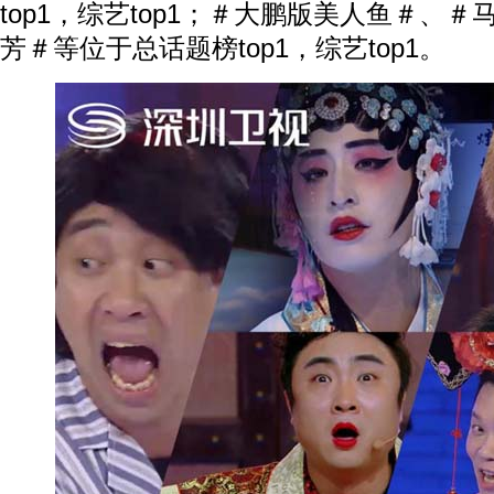
top1，综艺top1；＃大鹏版美人鱼＃、
芳＃等位于总话题榜top1，综艺top1。
动物系恋人啊 | 钟欣潼体验爱情哲学
南方