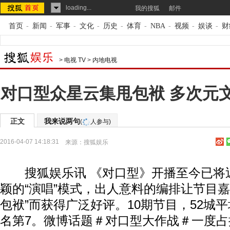
loading...
我的搜狐
邮件
首页
-
新闻
-
军事
-
文化
-
历史
-
体育
-
NBA
-
视频
-
娱谈
-
财
>
电视 TV
>
内地电视
对口型众星云集甩包袱 多次元
正文
我来说两句
(
人参与)
2016-04-07 14:18:31
来源：
搜狐娱乐
搜狐娱乐讯 《对口型》开播至今已将
颖的“演唱”模式，出人意料的编排让节目嘉
包袱”而获得广泛好评。10期节目，52城
名第7。微博话题＃对口型大作战＃一度占