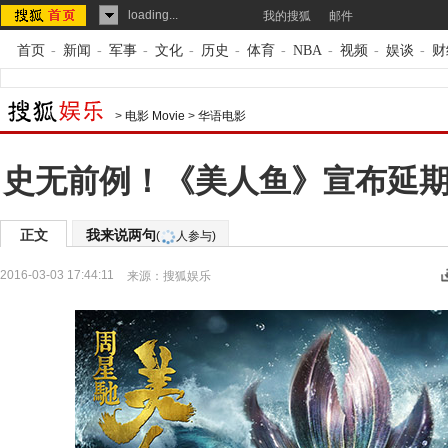
loading...
我的搜狐
邮件
首页
-
新闻
-
军事
-
文化
-
历史
-
体育
-
NBA
-
视频
-
娱谈
-
财
>
电影 Movie
>
华语电影
史无前例！《美人鱼》宣布延期
正文
我来说两句
(
人参与)
2016-03-03 17:44:11
来源：
搜狐娱乐