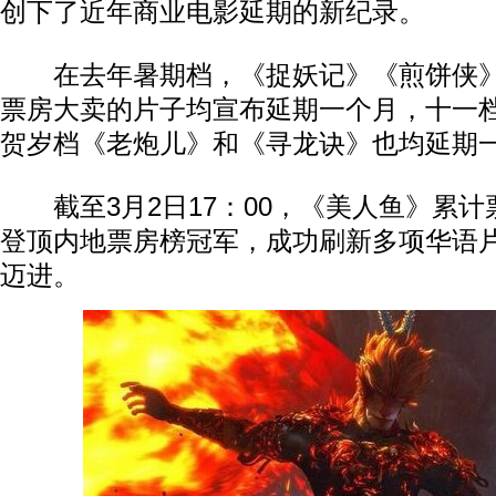
创下了近年商业电影延期的新纪录。
在去年暑期档，《捉妖记》《煎饼侠》
票房大卖的片子均宣布延期一个月，十一
贺岁档《老炮儿》和《寻龙诀》也均延期
截至3月2日17：00，《美人鱼》累计票
登顶内地票房榜冠军，成功刷新多项华语片
迈进。