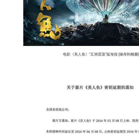
电影《美人鱼》“五洲震荡”版海报
[保存到相册]
动物系恋人啊 | 钟欣潼体验爱情哲学
南方