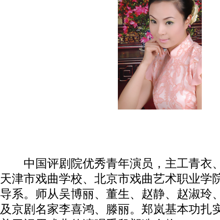
中国评剧院优秀青年演员，主工青衣、
天津市戏曲学校、北京市戏曲艺术职业学
导系。师从吴博丽、董生、赵静、赵淑玲
及京剧名家李喜鸿、滕丽。郑岚基本功扎