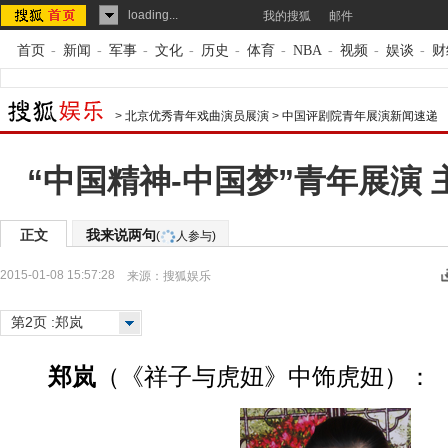
loading...
我的搜狐
邮件
首页
-
新闻
-
军事
-
文化
-
历史
-
体育
-
NBA
-
视频
-
娱谈
-
财
>
北京优秀青年戏曲演员展演
>
中国评剧院青年展演新闻速递
“中国精神-中国梦”青年展演
正文
我来说两句
(
人参与)
2015-01-08 15:57:28
来源：
搜狐娱乐
第2页 :郑岚
郑岚
（《祥子与虎妞》中饰虎妞）：