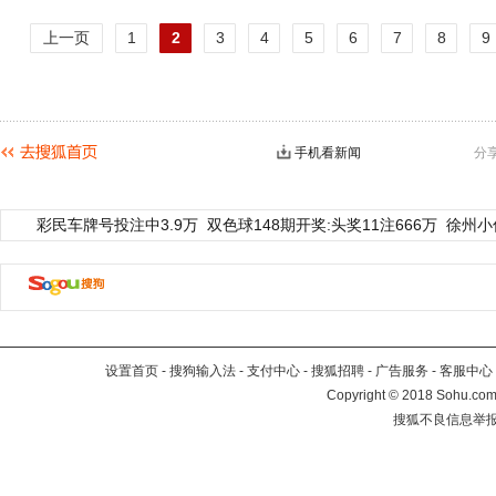
上一页
1
2
3
4
5
6
7
8
9
手机看新闻
分
彩民车牌号投注中3.9万
双色球148期开奖:头奖11注666万
徐州小
设置首页
-
搜狗输入法
-
支付中心
-
搜狐招聘
-
广告服务
-
客服中心
Copyright
©
2018 Sohu.com 
搜狐不良信息举