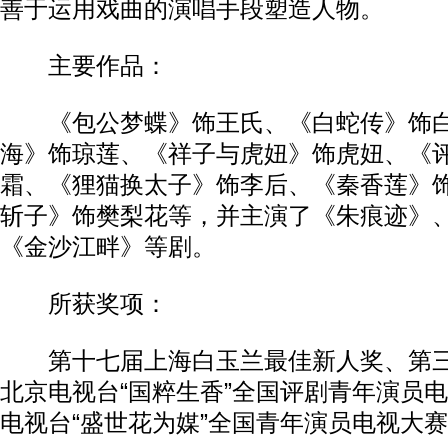
善于运用戏曲的演唱手段塑造人物。
主要作品：
《包公梦蝶》饰王氏、《白蛇传》饰白
海》饰琼莲、《祥子与虎妞》饰虎妞、《
霜、《狸猫换太子》饰李后、《秦香莲》
斩子》饰樊梨花等，并主演了《朱痕迹》
《金沙江畔》等剧。
所获奖项：
第十七届上海白玉兰最佳新人奖、第三
北京电视台“国粹生香”全国评剧青年演员
电视台“盛世花为媒”全国青年演员电视大