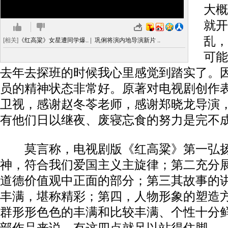
大概
就开
乱，
[相关]
《红高粱》女星遭同学爆..
|
巩俐将演内地导演新片 ..
可能
去年去探班的时候我心里感觉到踏实了。
员的精神状态非常好。原著对电视剧创作
卫视，感谢赵冬苓老师，感谢郑晓龙导演
有他们日以继夜、废寝忘食的努力是完不成
莫言称，电视剧版《红高粱》第一弘扬
神，符合我们爱国主义主旋律；第二充分
道德价值观中正面的部分；第三其故事的
丰满，堪称精彩；第四，人物形象的塑造
群形形色色的丰满和比较丰满、个性十分鲜