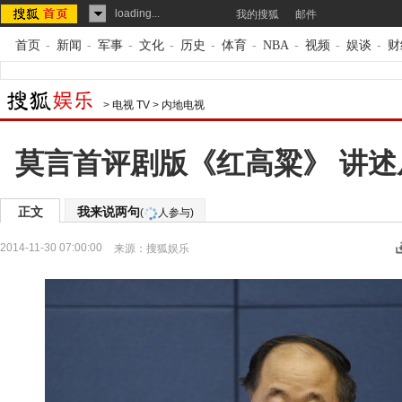
loading...
我的搜狐
邮件
首页
-
新闻
-
军事
-
文化
-
历史
-
体育
-
NBA
-
视频
-
娱谈
-
财
>
电视 TV
>
内地电视
莫言首评剧版《红高粱》 讲
正文
我来说两句
(
人参与)
2014-11-30 07:00:00
来源：
搜狐娱乐