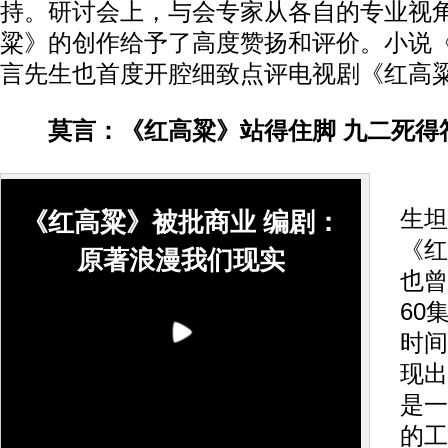
持。研讨会上，与会专家从各自的专业视
粱》的创作给予了高度赞扬和评价。小说
言先生也首度开腔细致点评电视剧《红高
莫言：《红高粱》站得住脚 九二死得
研
生坦
《红高粱》被批商业 编剧：
《红
原著浪漫我们现实
也曾
60
时间
现出
是一
的工