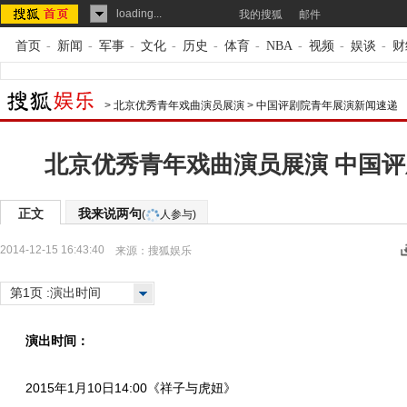
loading...
我的搜狐
邮件
首页
-
新闻
-
军事
-
文化
-
历史
-
体育
-
NBA
-
视频
-
娱谈
-
财
>
北京优秀青年戏曲演员展演
>
中国评剧院青年展演新闻速递
北京优秀青年戏曲演员展演 中国
正文
我来说两句
(
人参与)
2014-12-15 16:43:40
来源：
搜狐娱乐
第1页 :演出时间
演出时间：
2015年1月10日14:00《祥子与虎妞》